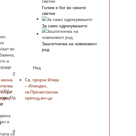
Голем е бог во своите
светии
За само одрекувањето
рег.
те
Заштитничка на човековиот
ѓаат во
род
бавина,
ето и
поради
Нед
2
 икона
Св. пророк Илија
ителка
– Илинден,
о XV и
 Б-ца;
св.Пречистански
нски. Од
Андреј
препод.мч-ци
си
ат
овина
;
дил и
ј
9
етапа се