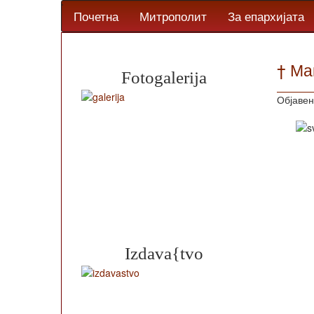
Почетна
Митрополит
За епархијата
† Ма
Fotogalerija
Објавен
Izdava{tvo