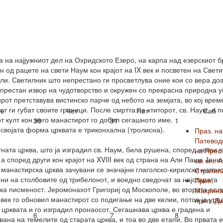
а на најјужниот дел на Охридското Езеро, на карпа над езерскиот б
н од рацете на свети Наум кон крајот на IX век и посветен на Свети
ли. Светилник што непрестано ги просветлува оние кои со вера доа
епрестан извор на чудотворство и окружен со прекрасна природна у
рот претставува вистинско парче од небото на земјата, во кој врем
от ги губат своите граници. После смртта на ктиторот, св. Наум, и 
е
Чет
Пет
Саб
т култ кон него манастирот го добил сегашното име.
30
31
1
својата форма црквата е триконхална (тролисна).
Праз. на
Патевод
ната црква, што ја изградил св. Наум, била рушена, според некои в
на Прес.
, а според други кон крајот на XVIII век од страна на Али Паша Јани
св. мч. 
 манастирска црква зачувани се значајни глаголско-кирилски натпи
Стратил
ни на столбовите од трибелонот, и воедно сведочат за најстарата
Преп.
ка писменост. Јеромонахот Григориј од Москополе, во втората пол
Макрина
I век го обновил манастирот со подигање на две келии, потоа ја уре
преп. Ди
 црквата и го изградил пронаосот. Сегашнава црква е градена и
6
7
8
вана на темелите од старата црква, и тоа во две етапи. Во првата 