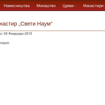
Намесништва
Монаштво
Цркви
Манастири
настир „Свети Наум“
о: 09 Февруари 2015