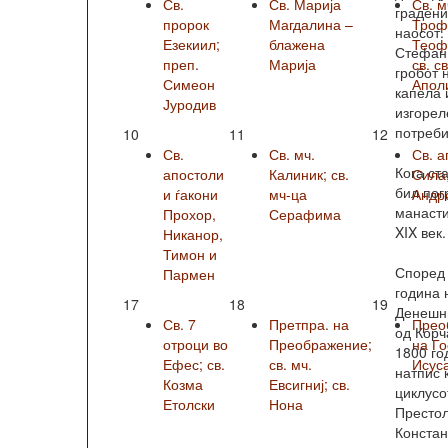
Св.
Св. Марија
Св. м
градени
пророк
Магдалина –
Троф
наосот.
Езекиил;
блажена
Теофи
Стефан 
преп.
Марија
св. с
гробот 
Симеон
Апол
капела 
Јуродив
изгорел
потреби
10
11
12
Св.
Св. мч.
Св. а
Кога ст
апостоли
Калиник; св.
Сила
бил пог
и ѓакони
мч-ца
Андро
манасти
Прохор,
Серафима
XIX век.
Никанор,
Тимон и
Според 
Пармен
година 
17
18
19
Денешни
Св. 7
Претпра. на
Прео
од Корч
отроци во
Преображение;
на Г
1800 го
Ефес; св.
св. мч.
Исус
натпис 
Козма
Евсигниј; св.
циклусо
Етолски
Нона
Престол
Констан