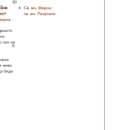
30
II и
аким
Св. мч. Мирон;
о се
и;
св. мч. Патрокло
ворна
ѓањето
а
 на
о око на
6
зираа
а живо
да биде
.