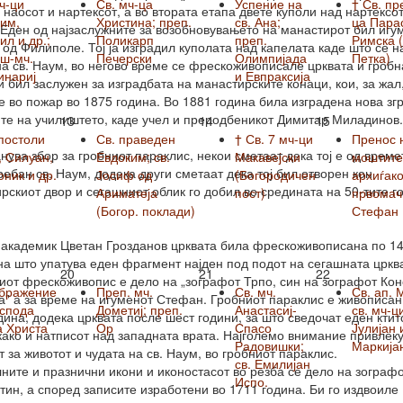
ч-ци
Св. мч-ца
Успение на
† Св. пр
 наосот и нартексот, а во втората етапа двете куполи над нартексот
им,
Христина; преп.
св. Ана;
ца Пара
 Еден од најзаслужните за возобновувањето на манастирот бил игу
л и др.;
Поликарп
преп.
Римска (
од Филиполе. Тој ја изградил куполата над капелата каде што се н
вш-мч.
Печерски
Олимпијада
Петка)
на св. Наум, во негово време се фрескоживописале црквата и гробн
инариј
и Евпраксија
и бил заслужен за изградбата на манастирските конаци, кои, за жал
е во пожар во 1875 година. Во 1881 година била изградена нова зг
те на училиштето, каде учел и преродбеникот Димитар Миладинов.
13
14
15
постоли
Св. праведен
† Св. 7 мч-ци
Пренос 
анува збор за гробниот параклис, некои сметаат дека тој е од време
, Силуан,
Евдоким; св.
Макавејски
моштите 
ребан св. Наум, додека други сметаат дека тој бил отворен кон
ник и др.
Јосиф од
(Богородичен
архиѓако
рскиот двор и сегашниот облик го добил во средината на 50-тите г
Ариматеја
пост)
првомач
(Богор. поклади)
Стефан
академик Цветан Грозданов црквата била фрескоживописана по 1
на што упатува еден фрагмент најден под подот на сегашната цркв
20
21
22
от фрескоживопис е дело на „зографот Трпо, син на зографот Кон
бражение
Преп. мч.
Св. мч.
Св. ап. 
а" а за време на игуменот Стефан. Гробниот параклис е живописан
оспода
Дометиј; преп.
Анастасиј-
св. мч-ц
дина, додека црквата после шест години, за што сведочат еден ктит
а Христа
Ор
Спасо
Јулијан 
како и натписот над западната врата. Најголемо внимание привлек
Радовишки;
Маркија
т за животот и чудата на св. Наум, во гробниот параклис.
св. Емилијан
ните и празнични икони и иконостасот во резба се дело на зограф
Испо.
тин, а според записите изработени во 1711 година. Би го издвоиле