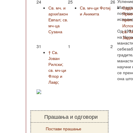
Успение
24
25
26
Манасти
Св. мч. и
Св. мч-ци Фотиј
Одда
почеток
архиѓакон
и Аникита
Прео
исполне
Евпал; св.
преп
мч-ца
Испо
Од 1991
Сузана
св. Т
на Него
Задо
манасти
31
1
2
себезаб
† Св.
градите
Јован
манасти
Рилски;
научни 
св. мч-ци
се прен
Флор и
она што
Лавр;
Прашања и одговори
Постави прашање