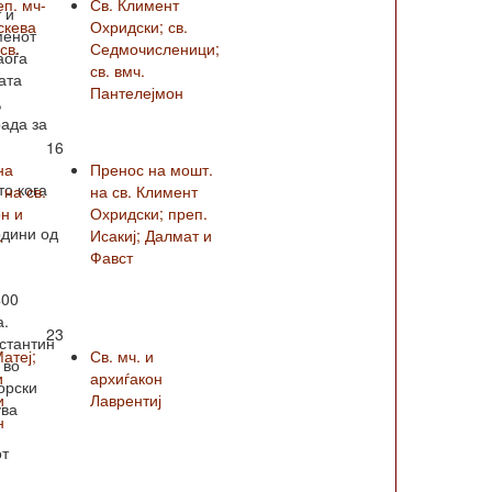
еп. мч-
Св. Климент
 и
скева
Охридски; св.
менот
св.
Седмочисленици;
аоѓа
св. вмч.
ата
Пантелејмон
,
рада за
16
на
Пренос на мошт.
то кога
на св.
на св. Климент
н и
Охридски; преп.
одини од
.
Исакиј; Далмат и
Фавст
400
а.
23
стантин
Матеј;
Св. мч. и
 во
и
архиѓакон
орски
и
Лаврентиј
ува
н
от