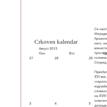
Се наоѓ
Изграде
Арханге
Crkoven kalendar
него, н
манасти
Август
2015
простор
Пон
Вто
Ср
големио
27
28
29
Според 
Првобит
XVI век
старата
издлабе
словенс
на XVII
осветил
3
4
5
дограду