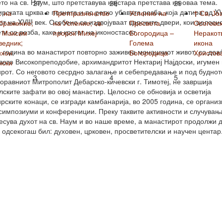
то на св. Наум, што претставува најстара претстава на оваа тема.
27
28
29
рската црква е позната и по ретко убавата резба, која датира од XV
. на
Претпразненство
Успение на
† Св. Јо
от на XVIII век. Особено се издвојуваат царските двери, кои целосн
бражение;
на Успение; св.
Пресвета
Осоговск
ти со резба, како и крстот на иконостасот.
. Максим
пророк Михеј
Богородица –
Неракот
ведник;
Голема
икона
 година во манастирот повторно заживеа монашкиот живот, со доа
ихон
Богородица
Христов
вото Високопреподобие, архимандритот Нектариј Најдоски, игумен
нски
рот. Со неговото сесрдно залагање и себепредавање и под буднот
3
4
5
оравниот Митрополит Дебарско-кичевски г. Тимотеј, не завршија
лските зафати во овој манастир. Целосно се обновија и осветија
рските конаци, се изгради камбанарија, во 2005 година, се органи
симпозиуми и конферениции. Преку таквите активности и случувањ
есува духот на св. Наум и во наше време, а манастирот продолжи 
 одсекогаш бил: духовен, црковен, просветителски и научен центар