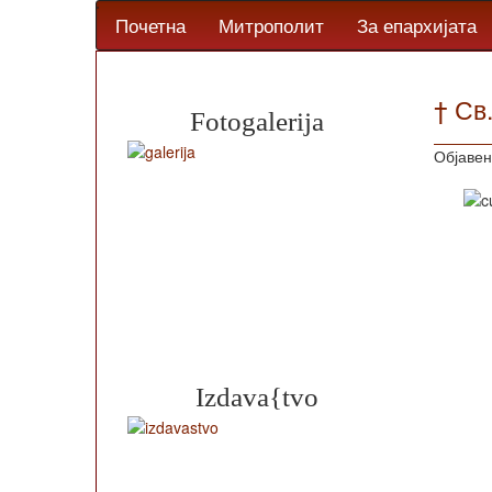
Почетна
Митрополит
За епархијата
† Св
Fotogalerija
Објавен
Izdava{tvo