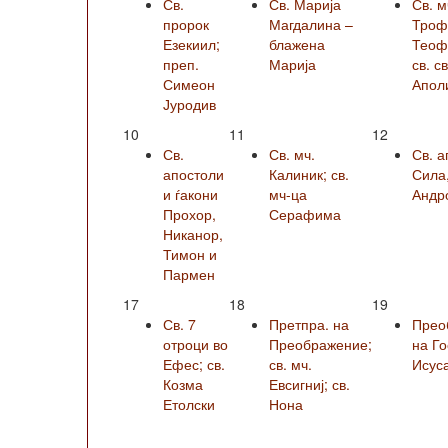
Св.
Св. Марија
Св. м
пророк
Магдалина –
Троф
Езекиил;
блажена
Теофи
преп.
Марија
св. с
Симеон
Апол
Јуродив
10
11
12
Св.
Св. мч.
Св. а
апостоли
Калиник; св.
Сила
и ѓакони
мч-ца
Андро
Прохор,
Серафима
Никанор,
Тимон и
Пармен
17
18
19
Св. 7
Претпра. на
Прео
отроци во
Преображение;
на Г
Ефес; св.
св. мч.
Исус
Козма
Евсигниј; св.
Етолски
Нона