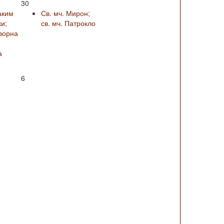
30
аким
Св. мч. Мирон;
и;
св. мч. Патрокло
ворна
а
6