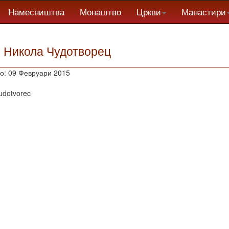
Намесништва
Монаштво
Цркви
Манастири
. Никола Чудотворец
о: 09 Февруари 2015