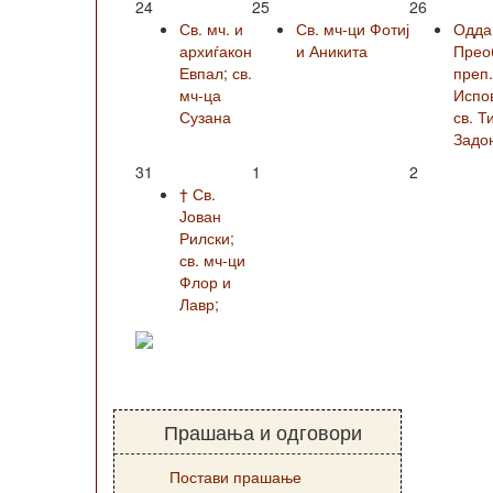
24
25
26
Св. мч. и
Св. мч-ци Фотиј
Одда
архиѓакон
и Аникита
Прео
Евпал; св.
преп
мч-ца
Испо
Сузана
св. Т
Задо
31
1
2
† Св.
Јован
Рилски;
св. мч-ци
Флор и
Лавр;
Прашања и одговори
Постави прашање