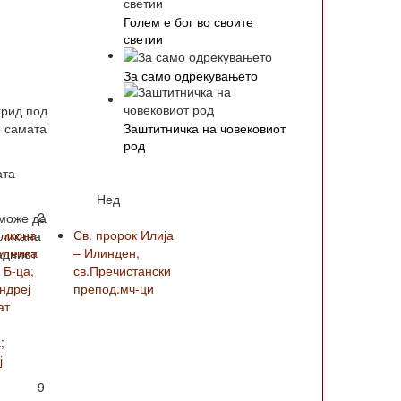
Голем е бог во своите
светии
За само одрекувањето
хрид под
Заштитничка на човековиот
о самата
род
ата
Нед
2
 може да
 икона
Св. пророк Илија
сликана
ителка
– Илинден,
падниот
 Б-ца;
св.Пречистански
Андреј
препод.мч-ци
ат
;
ј
9