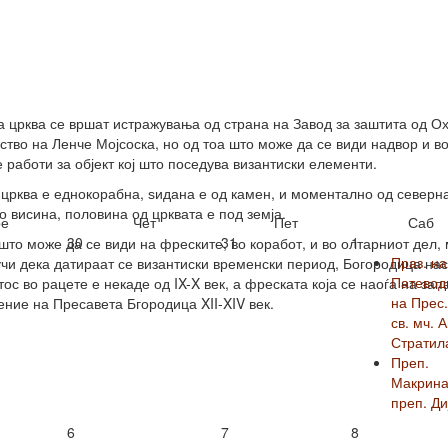
а црква се вршат истражувања од страна на Завод за заштита од О
ство на Ленче Мојсоска, но од тоа што може да се види надвор и в
е работи за објект кој што поседува византиски елементи.
црква е еднокорабна, ѕидана е од камен, и моментално од северн
во висина, половина од црквата е под земја.
е
Чет
Пет
Саб
30
31
1
што може да се види на фреските, во коработ, и во олтарниот дел,
Праз. на
учи дека датираат се византиски временски период, Богородица на
Патевод
тос во рацете е некаде од IX-X век, а фреската која се наоѓа на за
на Прес.
ение на Пресавета Бгородица XII-XIV век.
св. мч. 
Стратил
Преп.
Макрина
преп. Ди
6
7
8