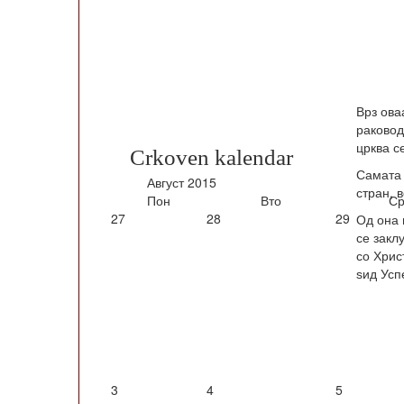
Врз ова
раковод
црква с
Crkoven kalendar
Самата 
Август
2015
стран, 
Пон
Вто
Ср
27
28
29
Од она 
се закл
со Хрис
ѕид Усп
3
4
5