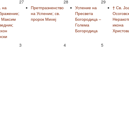
27
28
29
. на
Претпразненство
Успение на
† Св. Јо
бражение;
на Успение; св.
Пресвета
Осоговск
. Максим
пророк Михеј
Богородица –
Неракот
ведник;
Голема
икона
ихон
Богородица
Христов
нски
3
4
5