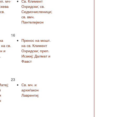
еп. мч-
Св. Климент
скева
Охридски; св.
св.
Седмочисленици;
св. вмч.
Пантелејмон
16
на
Пренос на мошт.
на св.
на св. Климент
н и
Охридски; преп.
.
Исакиј; Далмат и
Фавст
23
Матеј;
Св. мч. и
и
архиѓакон
и
Лаврентиј
н