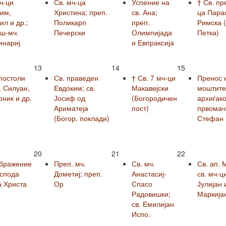
ч-ци
Св. мч-ца
Успение на
† Св. пр
им,
Христина; преп.
св. Ана;
ца Пара
л и др.;
Поликарп
преп.
Римска (
вш-мч.
Печерски
Олимпијада
Петка)
инариј
и Евпраксија
13
14
15
постоли
Св. праведен
† Св. 7 мч-ци
Пренос 
, Силуан,
Евдоким; св.
Макавејски
моштите 
ник и др.
Јосиф од
(Богородичен
архиѓако
Ариматеја
пост)
првомач
(Богор. поклади)
Стефан
20
21
22
бражение
Преп. мч.
Св. мч.
Св. ап. 
оспода
Дометиј; преп.
Анастасиј-
св. мч-ц
а Христа
Ор
Спасо
Јулијан 
Радовишки;
Маркија
св. Емилијан
Испо.