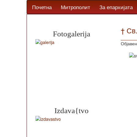
Почетна
Митрополит
За епархијата
† Св
Fotogalerija
Објавен
Izdava{tvo