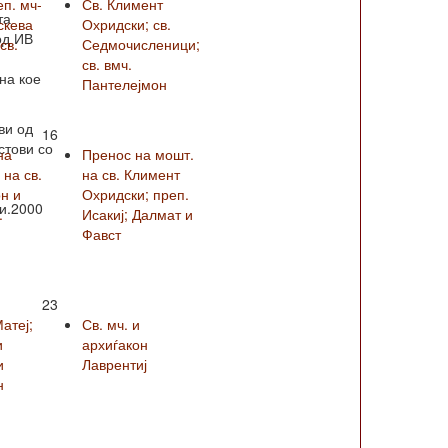
еп. мч-
Св. Климент
та
скева
Охридски; св.
од ИВ
св.
Седмочисленици;
св. вмч.
на кое
Пантелејмон
ви од
16
стови со
на
Пренос на мошт.
на св.
на св. Климент
н и
Охридски; преп.
и.2000
.
Исакиј; Далмат и
Фавст
23
Матеј;
Св. мч. и
и
архиѓакон
и
Лаврентиј
н