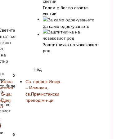
Голем е бог во своите
светии
За само одрекувањето
Светите
пта", се
дскиот
Заштитничка на човековиот
в.
род
 на
стир
Нед
иот
2
ски
 икона
Св. пророк Илија
што биле
ителка
– Илинден,
00
 Б-ца;
св.Пречистански
 и
Андреј
препод.мч-ци
ан во
ат
говиот
;
ј
ми
9