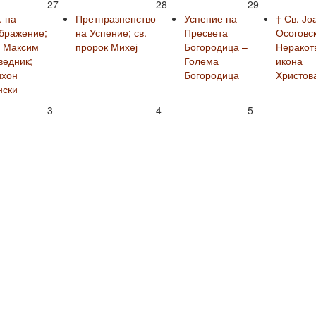
27
28
29
. на
Претпразненство
Успение на
† Св. Јо
бражение;
на Успение; св.
Пресвета
Осоговск
. Максим
пророк Михеј
Богородица –
Неракот
ведник;
Голема
икона
ихон
Богородица
Христов
нски
3
4
5