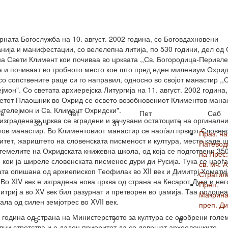
рната Богослужба на 10. август. 2002 година, со Боговдахновени
нија и манифестации, со велелепна литија, по 530 години, дел од 
а Свети Климент кои почиваа во црквата ,,Св. Богородица-Перивле
а и почиваат во гробното место кое што пред еден милениум Охри
со сопствените раце си го направил, односно во својот манастир ,,С
јмон". Со светата архиерејска Литургија на 11. август. 2002 година,
етот Плаошник во Охрид се освето возобновениот Климентов мана
антелејмон и Св. Климент Охридски".
е
Чет
Пет
Саб
изградената црква се вградени и зачувани остатоците на оргиналн
30
31
1
ов манастир. Во Климентовиот манастир се наоѓал првиот Словен
Праз. на
итет, жариштето на словенската писменост и култура, место каде 
Патевод
темелите на Охридската книжевна школа, од која се подготвени 35
на Прес.
 кои ја ширеле словенската писменос дури ди Русија. Тука се наоѓа
св. мч. 
та опишана од архиепископ Теофилак во XII век и Димитрј Хоматиј
Стратил
к. Во XIV век е изградена нова црква од страна на Кесарот Дука и не
Преп.
итриј а во XV век бил разурнат и претворен во џамија. Таа подоцна
Макрина
ала од силен земјотрес во XVII век.
преп. Ди
 година од страна на Министерството за култура се одобрени голе
6
7
8
лни стретства и е даден приоритет да се довршат археолошките