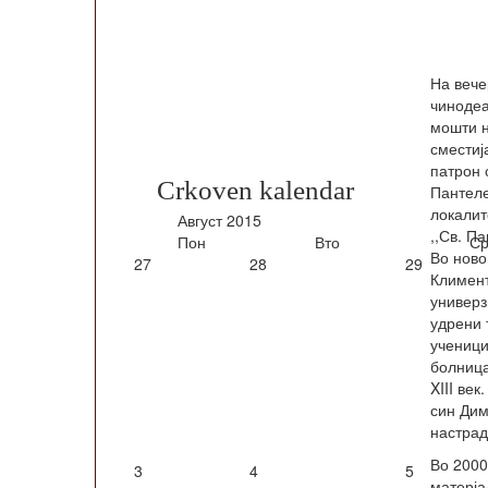
На вече
чинодеа
мошти н
сместиј
патрон 
Crkoven kalendar
Пантеле
локалит
Август
2015
,,Св. П
Пон
Вто
Ср
Во ново
27
28
29
Климент
универз
удрени 
ученици
болница
XIII ве
син Дим
настрад
Во 2000
3
4
5
матерја