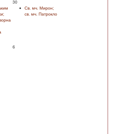
30
аким
Св. мч. Мирон;
и;
св. мч. Патрокло
ворна
а
6