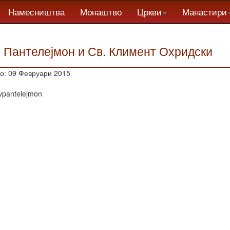
Намесништва
Монаштво
Цркви
Манастири
. Пантелејмон и Св. Климент Охридски
о: 09 Февруари 2015