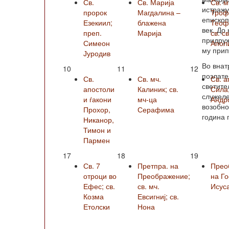
Св.
Св. Марија
Св. м
истражу
пророк
Магдалина –
Троф
епископ
Езекиил;
блажена
Теофи
век. До
преп.
Марија
св. с
придруж
Симеон
Апол
му прип
Јуродив
Во внат
10
11
12
позлате
Св.
Св. мч.
Св. а
светите
апостоли
Калиник; св.
Сила
служеле
и ѓакони
мч-ца
Андро
возобно
Прохор,
Серафима
година 
Никанор,
Тимон и
Пармен
17
18
19
Св. 7
Претпра. на
Прео
отроци во
Преображение;
на Г
Ефес; св.
св. мч.
Исус
Козма
Евсигниј; св.
Етолски
Нона