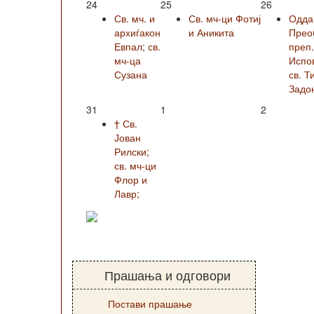
24
25
26
Св. мч. и
Св. мч-ци Фотиј
Одда
архиѓакон
и Аникита
Прео
Евпал; св.
преп
мч-ца
Испо
Сузана
св. Т
Задо
31
1
2
† Св.
Јован
Рилски;
св. мч-ци
Флор и
Лавр;
Прашања и одговори
Постави прашање