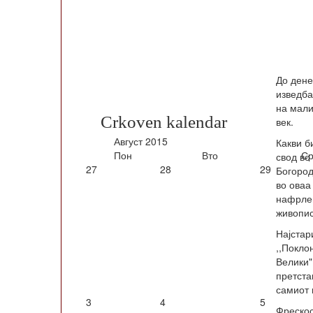
До дене
изведба
на мали
Crkoven kalendar
век.
Август
2015
Какви б
Пон
Вто
Ср
свод во
27
28
29
Богород
во оваа
нафрлен
живопис
Најстар
,,Покло
Велики"
претстав
самиот 
3
4
5
Фрескос