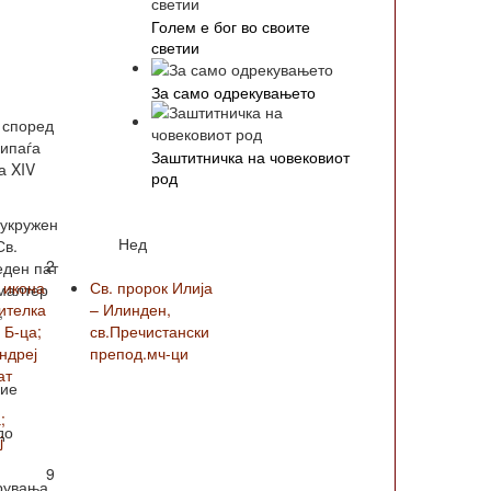
Голем е бог во своите
светии
За само одрекувањето
 според
рипаѓа
Заштитничка на човековиот
а XIV
род
лукружен
Нед
Св.
2
еден пат
 икона
Св. пророк Илија
 малтер
ителка
– Илинден,
,
 Б-ца;
св.Пречистански
Андреј
препод.мч-ци
ат
лие
;
до
ј
9
арувања