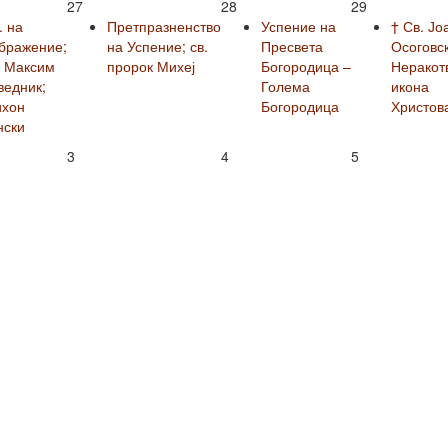
27
28
29
. на
Претпразненство
Успение на
† Св. Јо
бражение;
на Успение; св.
Пресвета
Осоговск
. Максим
пророк Михеј
Богородица –
Неракот
ведник;
Голема
икона
ихон
Богородица
Христов
нски
3
4
5