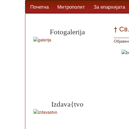
Почетна
Митрополит
За епархијата
† Св
Fotogalerija
Објавен
Izdava{tvo