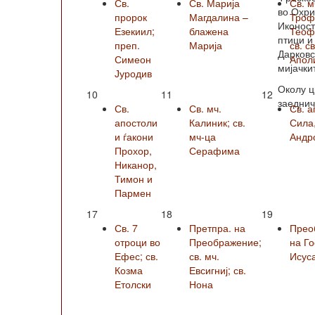
Св.
Св. Марија
Св. м
во Охри
пророк
Магдалина –
Троф
Иконост
Езекиил;
блажена
Теофи
птици и
преп.
Марија
св. с
Дарковс
Симеон
Апол
мијачки
Јуродив
Околу ц
10
11
12
заеднич
Св.
Св. мч.
Св. а
апостоли
Калиник; св.
Сила
и ѓакони
мч-ца
Андро
Прохор,
Серафима
Никанор,
Тимон и
Пармен
17
18
19
Св. 7
Претпра. на
Прео
отроци во
Преображение;
на Г
Ефес; св.
св. мч.
Исус
Козма
Евсигниј; св.
Етолски
Нона