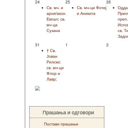
24
25
26
Св. мч. и
Св. мч-ци Фотиј
Одда
архиѓакон
и Аникита
Прео
Евпал; св.
преп
мч-ца
Испо
Сузана
св. Т
Задо
31
1
2
† Св.
Јован
Рилски;
св. мч-ци
Флор и
Лавр;
Прашања и одговори
Постави прашање