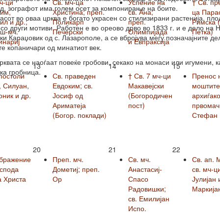
ч-ци
Св. мч-ца
Успение на
† Св. пр
д, зографот има голем осет за компонирање на боите.
им,
Христина; преп.
св. Ана;
ца Пара
асот во оваа црква е богато украсен со стилизирани растенија, пло
л и др.;
Поликарп
преп.
Римска (
 со други мотиви. Работен е во ореово дрво во 1833 г. и е дело на 
вш-мч.
Печерски
Олимпијада
Петка)
ки Караџовик од с. Лазарополе, а се вбројува меѓу позначајните де
инариј
и Евпраксија
те копаничари од минатиот век.
рквата се наоѓаат повеќе гробови, секако на монаси или игумени, к
13
14
15
ка гробница.
постоли
Св. праведен
† Св. 7 мч-ци
Пренос 
, Силуан,
Евдоким; св.
Макавејски
моштите 
ник и др.
Јосиф од
(Богородичен
архиѓако
Ариматеја
пост)
првомач
(Богор. поклади)
Стефан
20
21
22
бражение
Преп. мч.
Св. мч.
Св. ап. 
оспода
Дометиј; преп.
Анастасиј-
св. мч-ц
а Христа
Ор
Спасо
Јулијан 
Радовишки;
Маркија
св. Емилијан
Испо.