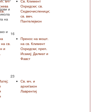
еп. мч-
Св. Климент
скева
Охридски; св.
дови и
св.
Седмочисленици;
Никола
св. вмч.
ла на
Пантелејмон
ако и
16
на
Пренос на мошт.
на св.
на св. Климент
н и
Охридски; преп.
.
Исакиј; Далмат и
Фавст
23
Матеј;
Св. мч. и
и
архиѓакон
и
Лаврентиј
н