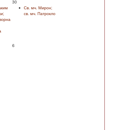
30
аким
Св. мч. Мирон;
и;
св. мч. Патрокло
ворна
а
6