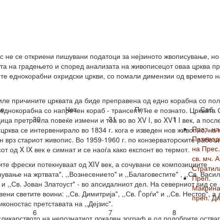
с не се откриени пишувани податоци за нејзиното жвописување, но
та на градењето и според анализата на живописецот оваа црква п
те еднокорабни охридски цркви, со помали димензии од времето н
иле причините црквата да биде преправена од едно корабна со по
е
Чет
Пет
Саб
 еднокорабна со напречен кораб - трансепт, не е познато. Црквата 
30
31
1
ица претрпела повеќе измени и тоа во во XV I, во XV I I век, а посл
Праз. на
 црква се интервенирало во 1834 г. кога е изведен нов живопис, на
Патевод
 врз стариот живопис. Во 1959-1960 г. по конзерваторските работи
на Прес.
от од X IX век е симнат и се наоѓа како експонт во термот.
св. мч. 
ите фрески потекнуваат од XIV век, а сочувани се композициите
Стратил
нување на жртвата", ,,Вознесението" и ,,Балаговестите" , ,,Св. Васи
Преп.
 и ,,Св. Јован Златоуст" - во апсидалниот дел. На северниот ѕид се
Макрина
ени светите воини: ,,Св. Димитрија", ,,Св. Ѓорѓи" и ,,Св. Нестор", а 
преп. Ди
иконостас претставата на ,,Дејзис".
6
7
8
ликарството на непознатиот локален зограф е од подобрите оств