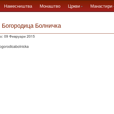
Намесништва
Монаштво
Цркви
Манастири
. Богородица Болничка
о: 09 Февруари 2015