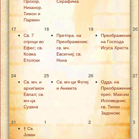
Прохор,
Серафима
Никанор,
Тимон и
Пармен
17
18
19
20
Св. 7
Претпра. на
Преображение
отроци во
Преображение;
на Господа
Ефес; св.
св. мч.
Исуса Христа
Козма
Евсигниј; св.
Етолски
Нона
24
25
26
27
Св. мч. и
Св. мч-ци Фотиј
Одда. на
архиѓакон
и Аникита
Преображение;
Евпал; св.
преп. Максим
мч-ца
Исповедник;
Сузана
св. Тихон
Задонски
31
1
2
3
† Св.
Јован