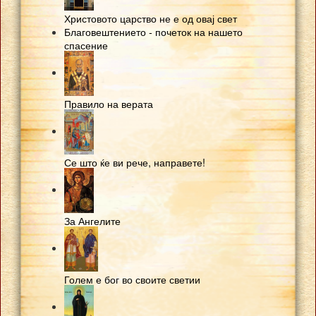
Христовото царство не е од овај свет
Благовештението - почеток на нашето
спасение
Правило на верата
Се што ќе ви рече, направете!
За Ангелите
Голем е бог во своите светии