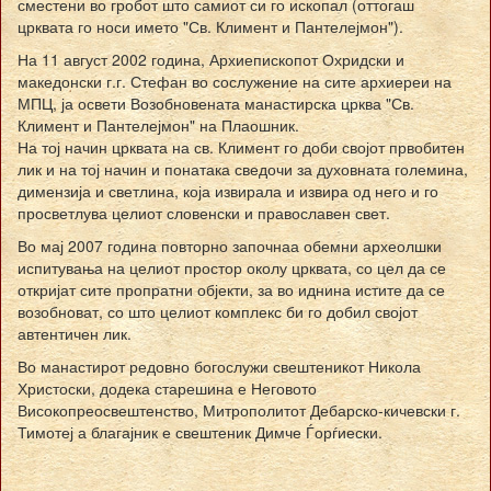
сместени во гробот што самиот си го ископал (оттогаш
црквата го носи името "Св. Климент и Пантелејмон").
На 11 август 2002 година, Архиепископот Охридски и
македонски г.г. Стефан во сослужение на сите архиереи на
МПЦ, ја освети Возобновената манастирска црква "Св.
Климент и Пантелејмон" на Плаошник.
На тој начин црквата на св. Климент го доби својот првобитен
лик и на тој начин и понатака сведочи за духовната големина,
димензија и светлина, која извирала и извира од него и го
просветлува целиот словенски и православен свет.
Во мај 2007 година повторно започнаа обемни археолшки
испитувања на целиот простор околу црквата, со цел да се
откријат сите пропратни објекти, за во иднина истите да се
возобноват, со што целиот комплекс би го добил својот
автентичен лик.
Во манастирот редовно богослужи свештеникот Никола
Христоски, додека старешина е Неговото
Високопреосвештенство, Митрополитот Дебарско-кичевски г.
Тимотеј а благајник е свештеник Димче Ѓорѓиески.