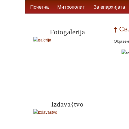
Почетна
Митрополит
За епархијата
† Св
Fotogalerija
Објавен
Izdava{tvo