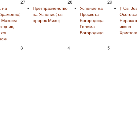
27
28
29
. на
Претпразненство
Успение на
† Св. Јо
бражение;
на Успение; св.
Пресвета
Осоговск
. Максим
пророк Михеј
Богородица –
Неракот
ведник;
Голема
икона
ихон
Богородица
Христов
нски
3
4
5