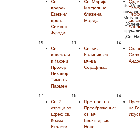
Св.
Св. Марија
Св. м
Во XV в
пророк
Магдалина –
Троф
сочуван
Езекиил;
блажена
Теофи
Меѓу по
преп.
Марија
св. с
,,Успен
Симеон
Апол
Ерусали
Јуродив
,,Св. Ни
10
11
12
Св.
Св. мч.
Св. а
апостоли
Калиник; св.
Сила
и ѓакони
мч-ца
Андро
Прохор,
Серафима
Никанор,
Тимон и
Пармен
17
18
19
Св. 7
Претпра. на
Прео
отроци во
Преображение;
на Г
Ефес; св.
св. мч.
Исус
Козма
Евсигниј; св.
Етолски
Нона