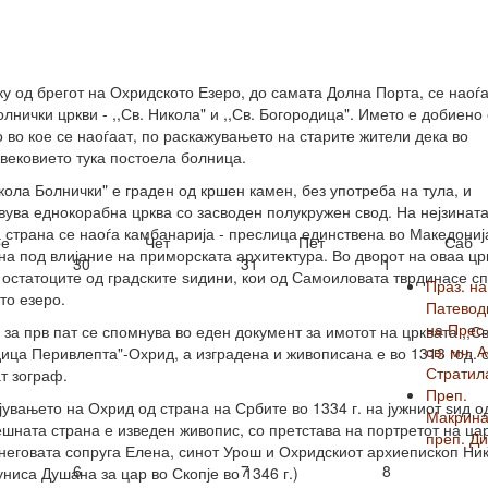
у од брегот на Охридското Езеро, до самата Долна Порта, се наоѓ
олнички цркви - ,,Св. Никола" и ,,Св. Богородица". Името е добиено
 во кое се наоѓаат, по раскажувањето на старите жители дека во
вековието тука постоела болница.
икола Болнички" е граден од кршен камен, без употреба на тула, и
вува еднокорабна црква со засводен полукружен свод. На нејзинат
 страна се наоѓа камбанарија - преслица единствена во Македониј
е
Чет
Пет
Саб
на под влијание на приморската архитектура. Во дворот на оваа цр
30
31
1
 остатоците од градските ѕидини, кои од Самоиловата тврдинасе с
Праз. на
то езеро.
Патевод
на Прес.
 за прв пат се спомнува во еден документ за имотот на црквата ,,Св
св. мч. 
ица Перивлепта"-Охрид, а изградена и живописана е во 1313 год. 
Стратил
т зограф.
Преп.
јувањето на Охрид од страна на Србите во 1334 г. на јужниот ѕид о
Макрина
шната страна е изведен живопис, со претстава на портретот на ца
преп. Ди
неговата сопруга Елена, синот Урош и Охридскиот архиепископ Ник
6
7
8
руниса Душана за цар во Скопје во 1346 г.)