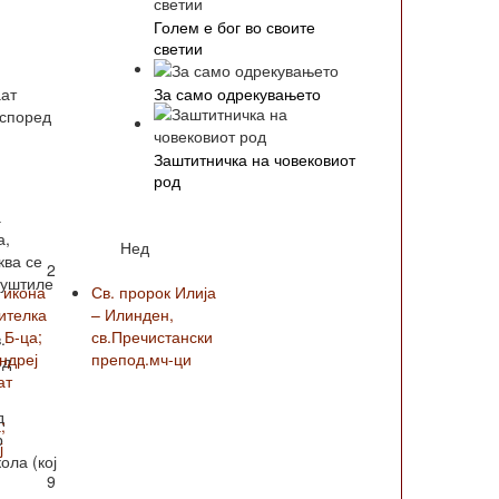
Голем е бог во своите
светии
За само одрекувањето
аат
 според
Заштитничка на човековиот
род
а
а,
Нед
ква се
2
пуштиле
 икона
Св. пророк Илија
ителка
– Илинден,
 Б-ца;
св.Пречистански
.
Андреј
препод.мч-ци
од
ат
д
;
р
ј
ола (кој
9