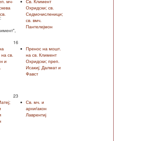
еп. мч-
Св. Климент
скева
Охридски; св.
св.
Седмочисленици;
:
св. вмч.
Пантелејмон
лимент",
16
на
Пренос на мошт.
на св.
на св. Климент
н и
Охридски; преп.
.
Исакиј; Далмат и
Фавст
23
Матеј;
Св. мч. и
и
архиѓакон
и
Лаврентиј
н