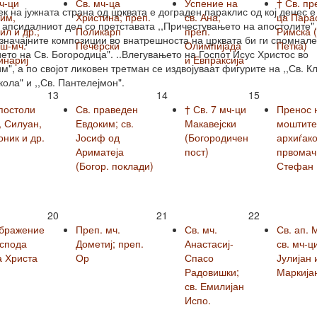
ч-ци
Св. мч-ца
Успение на
† Св. пр
ек на јужната страна од црквата е дограден параклис од кој денес е
им,
Христина; преп.
св. Ана;
ца Пара
 апсидалниот дел со претставата ,,Причестувањето на апостолите".
л и др.;
Поликарп
преп.
Римска (
значајните композиции во внатрешноста на црквата би ги спомнале
вш-мч.
Печерски
Олимпијада
Петка)
ието на Св. Богородица". ..Влегувањето на Госпот Исус Христос во
инариј
и Евпраксија
м", а по својот ликовен третман се издвојуваат фигурите на ,,Св. К
кола" и ,,Св. Пантелејмон".
13
14
15
постоли
Св. праведен
† Св. 7 мч-ци
Пренос 
, Силуан,
Евдоким; св.
Макавејски
моштите 
ник и др.
Јосиф од
(Богородичен
архиѓако
Ариматеја
пост)
првомач
(Богор. поклади)
Стефан
20
21
22
бражение
Преп. мч.
Св. мч.
Св. ап. 
оспода
Дометиј; преп.
Анастасиј-
св. мч-ц
а Христа
Ор
Спасо
Јулијан 
Радовишки;
Маркија
св. Емилијан
Испо.