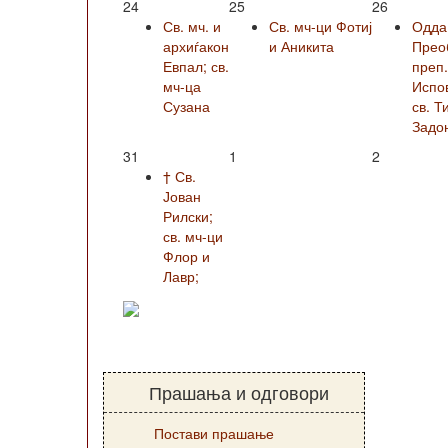
24
25
26
Св. мч. и
Св. мч-ци Фотиј
Одда
архиѓакон
и Аникита
Прео
Евпал; св.
преп
мч-ца
Испо
Сузана
св. Т
Задо
31
1
2
† Св.
Јован
Рилски;
св. мч-ци
Флор и
Лавр;
Прашања и одговори
Постави прашање