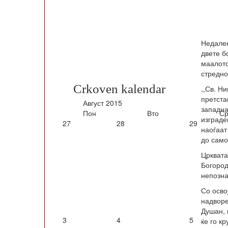
Недалек
двете б
маалото
стредно
Crkoven kalendar
,,Св. Н
претста
Август
2015
западна
Пон
Вто
Ср
изграде
27
28
29
наоѓаат
до само
Црквата
Богород
непозна
Со осво
надворе
Душан, 
3
4
5
ќе го к