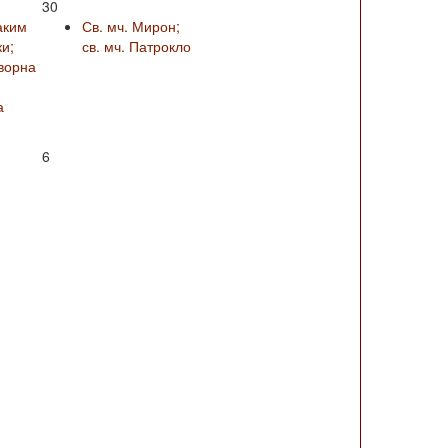
30
аким
Св. мч. Мирон;
и;
св. мч. Патрокло
ворна
а
6