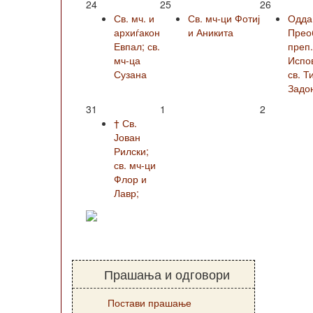
24
25
26
Св. мч. и
Св. мч-ци Фотиј
Одда
архиѓакон
и Аникита
Прео
Евпал; св.
преп
мч-ца
Испо
Сузана
св. Т
Задо
31
1
2
† Св.
Јован
Рилски;
св. мч-ци
Флор и
Лавр;
Прашања и одговори
Постави прашање