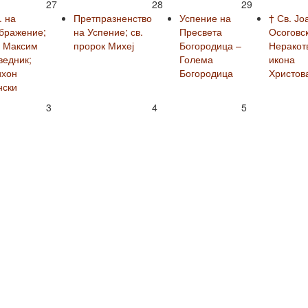
27
28
29
. на
Претпразненство
Успение на
† Св. Јо
бражение;
на Успение; св.
Пресвета
Осоговск
. Максим
пророк Михеј
Богородица –
Неракот
ведник;
Голема
икона
ихон
Богородица
Христов
нски
3
4
5