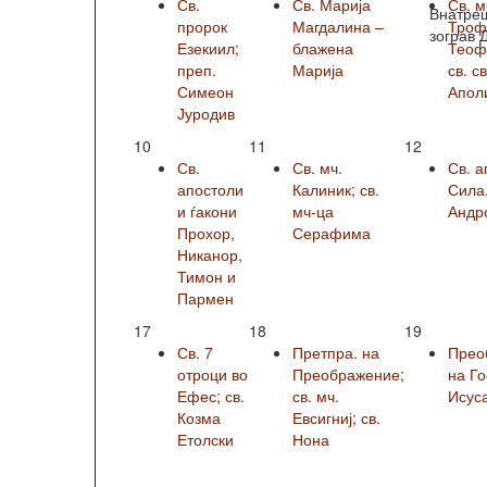
Св.
Св. Марија
Св. м
Внатреш
пророк
Магдалина –
Троф
зограв 
Езекиил;
блажена
Теофи
преп.
Марија
св. с
Симеон
Апол
Јуродив
10
11
12
Св.
Св. мч.
Св. а
апостоли
Калиник; св.
Сила
и ѓакони
мч-ца
Андро
Прохор,
Серафима
Никанор,
Тимон и
Пармен
17
18
19
Св. 7
Претпра. на
Прео
отроци во
Преображение;
на Г
Ефес; св.
св. мч.
Исус
Козма
Евсигниј; св.
Етолски
Нона