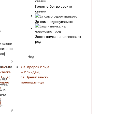
Голем е бог во своите
светии
За само одрекувањето
и,
Заштитничка на човековиот
род
и слепи
овите не
лој
Нед
2
амот во
 икона
Св. пророк Илија
ителка
– Илинден,
 Б-ца;
св.Пречистански
а XIX
Андреј
препод.мч-ци
ижува
ат
оли,
Дичо
;
от
ј
ца-
9