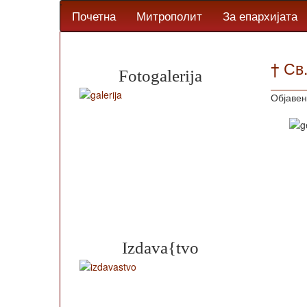
Почетна
Митрополит
За епархијата
† Св
Fotogalerija
Објавен
Izdava{tvo