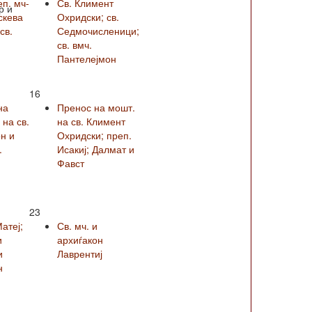
еп. мч-
Св. Климент
р и
скева
Охридски; св.
св.
Седмочисленици;
св. вмч.
Пантелејмон
16
на
Пренос на мошт.
на св.
на св. Климент
н и
Охридски; преп.
.
Исакиј; Далмат и
Фавст
23
Матеј;
Св. мч. и
и
архиѓакон
и
Лаврентиј
н