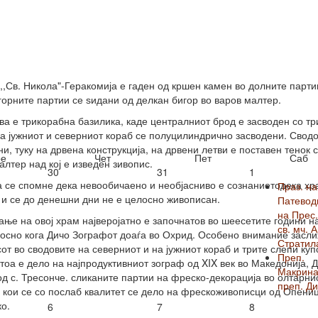
,,Св. Никола"-Геракомија е гаден од кршен камен во долните парти
горните партии се ѕидани од делкан бигор во варов малтер.
ва е трикорабна базилика, каде централниот брод е засводен со тр
 а јужниот и северниот кораб се полуцилиндрично засводени. Свод
ни, туку на дрвена конструкција, на дрвени летви е поставен тенок с
е
Чет
Пет
Саб
алтер над кој е изведен зивопис.
30
31
1
 се спомне дека невообичаено и необјасниво е сознаниетодека хр
Праз. на
, и се до денешни дни не е целосно живописан.
Патевод
на Прес.
ање на овој храм најверојатно е започнатов во шеесетите години н
св. мч. 
носно кога Дичо Зографот доаѓа во Охрид. Особено внимание засл
Стратил
от во сводовите на северниот и на јужниот кораб и трите слепи куп
Преп.
 тоа е дело на најпродуктивниот зограф од XIX век во Македонија, 
Макрина
од с. Тресонче. сликаните партии на фреско-декорација во олтарни
преп. Ди
 кои се со послаб квалитет се дело на фрескоживописци од Опени
о.
6
7
8