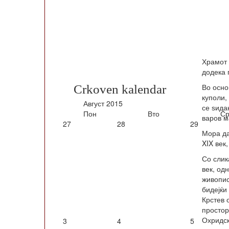
Храмот 
додека 
Во осно
Crkoven kalendar
куполи,
Август
2015
се ѕида
Пон
Вто
Ср
варов м
27
28
29
Мора да
XIX век
Со слик
век, од
живопис
бидејќи
Крстев 
простор
Охридск
3
4
5