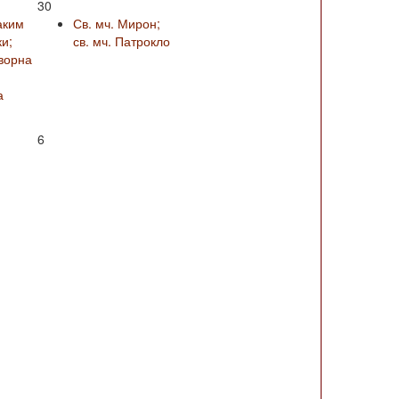
30
аким
Св. мч. Мирон;
и;
св. мч. Патрокло
ворна
а
6