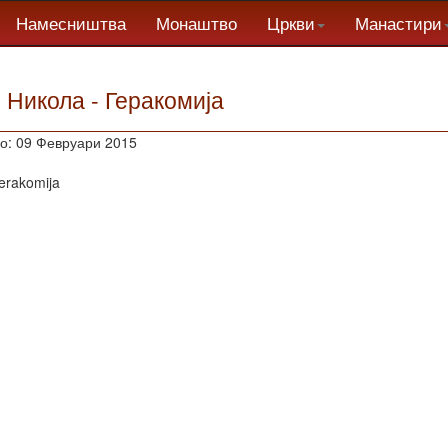
Намесништва
Монаштво
Цркви
Манастири
. Никола - Геракомија
о: 09 Февруари 2015