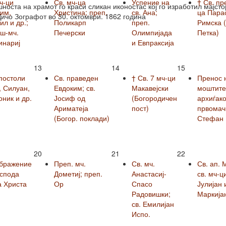
ч-ци
Св. мч-ца
Успение на
† Св. пр
носта на храмот го краси сликан иконостас кој го изработил мајсто
им,
Христина; преп.
св. Ана;
ца Пара
Дичо Зографот во 30. октомври. 1862 година
л и др.;
Поликарп
преп.
Римска (
вш-мч.
Печерски
Олимпијада
Петка)
инариј
и Евпраксија
13
14
15
постоли
Св. праведен
† Св. 7 мч-ци
Пренос 
, Силуан,
Евдоким; св.
Макавејски
моштите 
ник и др.
Јосиф од
(Богородичен
архиѓако
Ариматеја
пост)
првомач
(Богор. поклади)
Стефан
20
21
22
бражение
Преп. мч.
Св. мч.
Св. ап. 
оспода
Дометиј; преп.
Анастасиј-
св. мч-ц
а Христа
Ор
Спасо
Јулијан 
Радовишки;
Маркија
св. Емилијан
Испо.