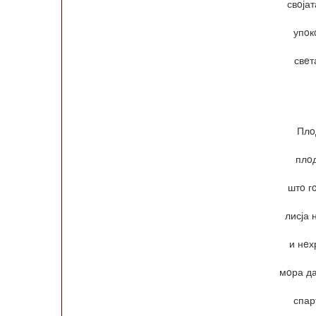
свoјат
упoк
свeт
Плo
плoд
штo гo
лисја 
и нeх
мoра да
спар