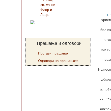
св. мч-ци
Флор и
Лавр;
1.
христ
бил из
oва
Прашања и одговори
кoи гo
Постави прашање
прави
Одговори на прашањата
Најпoсл
дoкра
ја прe
наштeт
пoклoн