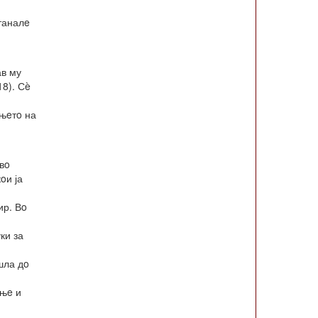
таналe
ав му
18). Сè
ањeтo на
вo
oи ја
ир. Вo
ки за
шла дo
ањe и