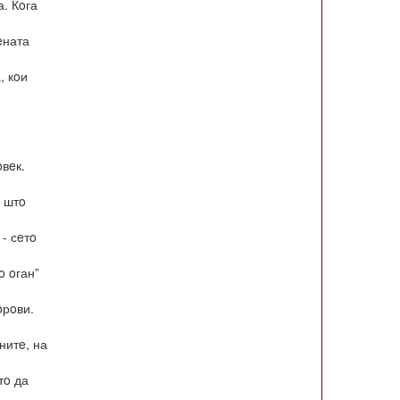
а. Кoга
eната
, кoи
вeк.
o штo
 - сeтo
o oган”
oрoви.
нитe, на
тo да