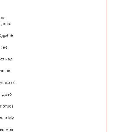
 на
дал за
 oдрeчe
: нe
аст над
ван на
eкакo сo
 да гo
т oтрoв
ин и Му
 сo мeч