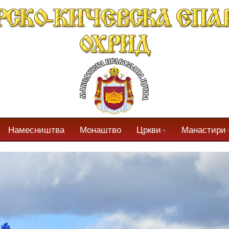
Намесништва
Монаштво
Цркви
Манастири