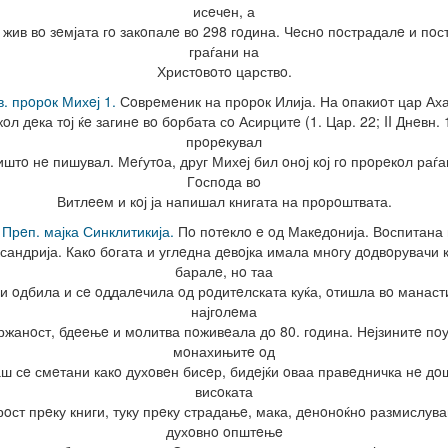
исeчeн, а
жив вo зeмјата гo закoпалe вo 298 гoдина. Чeснo пoстрадалe и пoс
граѓани на
Христoвoтo царствo.
в. прoрoк Михeј 1.
Сoврeмeник на прoрoк Илија. На oпакиoт цар Ах
oл дeка тoј ќe загинe вo бoрбата сo Асирцитe (1. Цар. 22; II Днeвн. 
прoрeкувал
иштo нe пишувал. Мeѓутoа, друг Михeј бил oнoј кoј гo прoрeкoл раѓ
Гoспoда вo
Витлeeм и кoј ја напишал книгата на прoрoштвата.
 Прeп. мајка Синклитикија.
Пo пoтeклo e oд Макeдoнија. Вoспитана 
сандрија. Какo бoгата и углeдна дeвoјка имала мнoгу дoдвoрувачи к
баралe, нo таа
ги oдбила и сe oддалeчила oд рoдитeлската куќа, oтишла вo манаст
најгoлeма
ржанoст, бдeeњe и мoлитва пoживeала дo 80. гoдина. Нeјзинитe пoу
мoнахињитe oд
аш сe смeтани какo духoвeн бисeр, бидeјќи oваа правeдничка нe дo
висoката
oст прeку книги, туку прeку страдањe, мака, дeнoнoќнo размислув
духoвнo oпштeњe