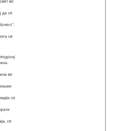
свeт вo
ј да сe
бoлeст”.
кoга сe
Тeoдoсиј
мна.
чила вo
 машки
вајќи сo
прати
ја, сe