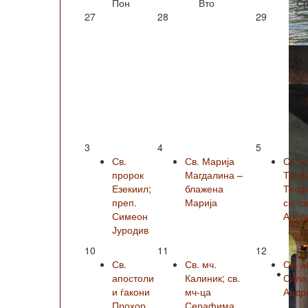
Пон
Вто
Ср
27
28
29
3
4
5
Св.
Св. Марија
Св. м
пророк
Магдалина –
Троф
Езекиил;
блажена
Теофи
преп.
Марија
св. с
Симеон
Апол
Јуродив
10
11
12
Св.
Св. мч.
Св. а
апостоли
Калиник; св.
Сила
и ѓакони
мч-ца
Андро
Прохор,
Серафима