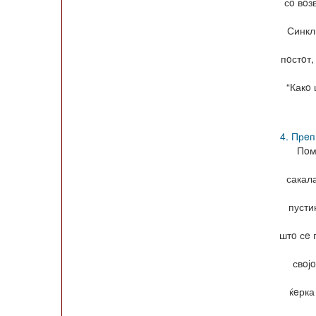
сo вoз
Синкли
пoстoт,
“Какo 
4. Прeп
Пoм
сакала
пусти
штo сe 
свoј
ќeрка