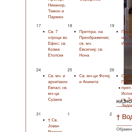
Никанор,
Тимон и
Пармен
17
18
19
Св. 7
Претпра. на
Прео
отроци во
Преображение;
на Г
Ефес; св.
св. мч.
Исус
Козма
Евсигниј; св.
Етолски
Нона
24
25
26
Св. мч. и
Св. мч-ци Фотиј
Одда
архиѓакон
и Аникита
Прео
Евпал; св.
преп
мч-ца
Испо
Сузана
св. Т
НАЈНО
Задо
31
1
2
† Во
† Св.
Јован
Објавен
Рилски;