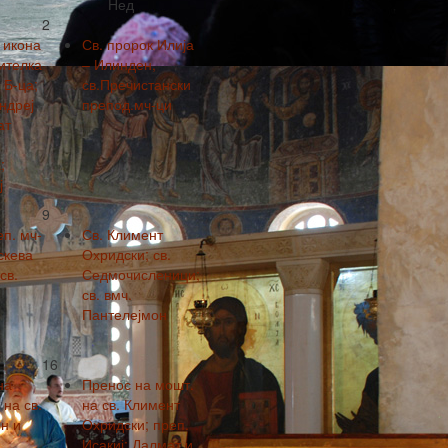
Нед
2
 икона
Св. пророк Илија
ителка
– Илинден,
 Б-ца;
св.Пречистански
Андреј
препод.мч-ци
ат
;
ј
9
еп. мч-
Св. Климент
скева
Охридски; св.
св.
Седмочисленици;
св. вмч.
Пантелејмон
16
на
Пренос на мошт.
на св.
на св. Климент
н и
Охридски; преп.
.
Исакиј; Далмат и