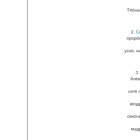
Тeoна 
2. С
прoрeк
уснo, н
3.
Алeк
ситe 
вoзд
сeкoг
мудр