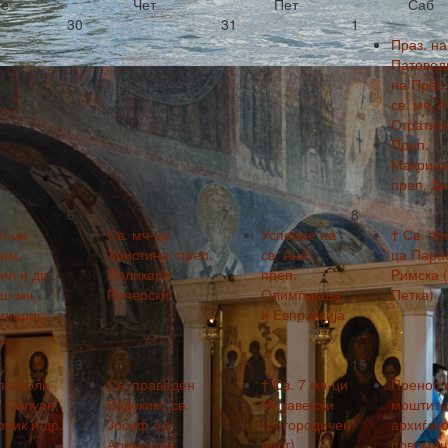
е
Чет
Пет
Саб
30
31
1
Праз. на
Патевод
на Прес.
св. мч. 
Стратил
Преп.
Макрина
преп. Ди
6
7
8
ч-ци
Св. мч-ца
Успение на
† Св. пр
им,
Христина; преп.
св. Ана;
ца Пара
л и др.;
Поликарп
преп.
Римска (
вш-мч.
Печерски
Олимпијада
Петка)
инариј
и Евпраксија
13
14
15
постоли
Св. праведен
† Св. 7 мч-ци
Пренос 
, Силуан,
Евдоким; св.
Макавејски
моштите 
ник и др.
Јосиф од
(Богородичен
архиѓако
Ариматеја
пост)
првомач