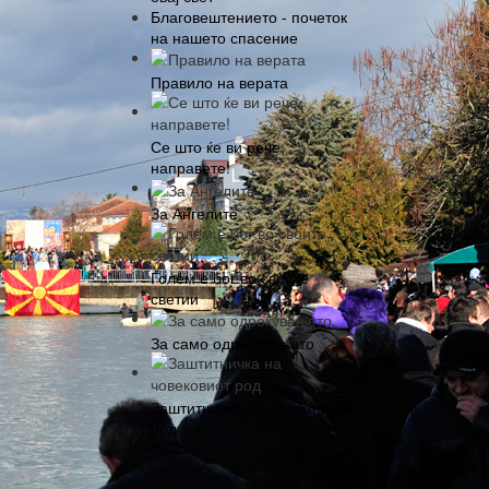
Благовештението - почеток
на нашето спасение
Правило на верата
Се што ќе ви рече,
направете!
За Ангелите
Голем е бог во своите
светии
За само одрекувањето
Заштитничка на човековиот
род