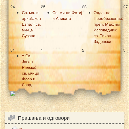
24
25
26
27
Св. мч. и
Св. мч-ци Фотиј
Одда. на
архиѓакон
и Аникита
Преображение;
Евпал; св.
преп. Максим
мч-ца
Исповедник;
Сузана
св. Тихон
Задонски
31
1
2
3
† Св.
Јован
Рилски;
св. мч-ци
Флор и
Лавр;
Прашања и одговори