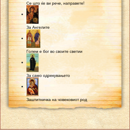
Се што ќе ви рече, направете!
За Ангелите
Голем е бог во своите светии
За само одрекувањето
Заштитничка на човековиот род