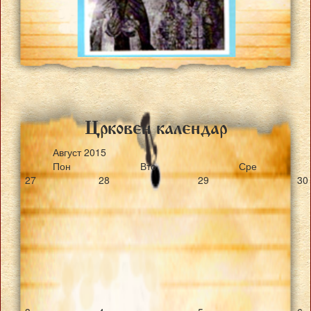
Crkoven kalendar
Август
2015
Пон
Вто
Сре
27
28
29
30