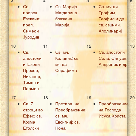
3
4
5
6
Св.
Св. Марија
Св. мч-ци
пророк
Магдалина –
Трофим,
Езекиил;
блажена
Теофил и др.;
преп.
Марија
св. свш-мч.
Симеон
Аполинариј
Јуродив
10
11
12
13
Св.
Св. мч.
Св. апостоли
апостоли
Калиник; св.
Сила, Силуан,
и ѓакони
мч-ца
Андроник и др.
Прохор,
Серафима
Никанор,
Тимон и
Пармен
17
18
19
20
Св. 7
Претпра. на
Преображение
отроци во
Преображение;
на Господа
Ефес; св.
св. мч.
Исуса Христа
Козма
Евсигниј; св.
Етолски
Нона