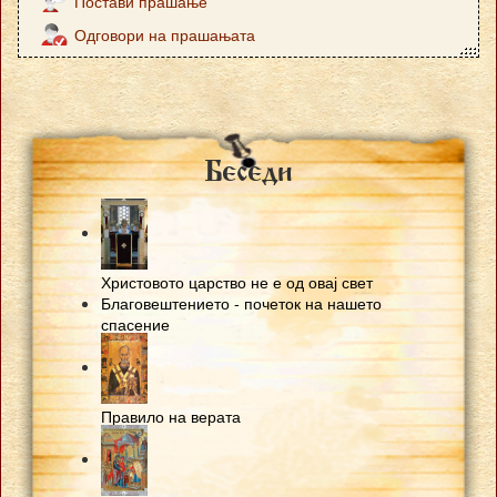
Постави прашање
Одговори на прашањата
Besedi
Христовото царство не е од овај свет
Благовештението - почеток на нашето
спасение
Правило на верата