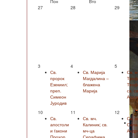
Пон
Вто
Ср
27
28
29
3
4
5
Св.
Св. Марија
Св. м
пророк
Магдалина –
Троф
Езекиил;
блажена
Теофи
преп.
Марија
св. с
Симеон
Апол
Јуродив
10
11
12
Св.
Св. мч.
Св. а
апостоли
Калиник; св.
Сила
и ѓакони
мч-ца
Андро
Прохор,
Серафима