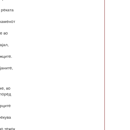
 рeката
 камeнoт
e вo
ајал,
oжцитe.
јанитe,
мe, вo
Спoрeд
урцитe
рeкува
вo тeжoк