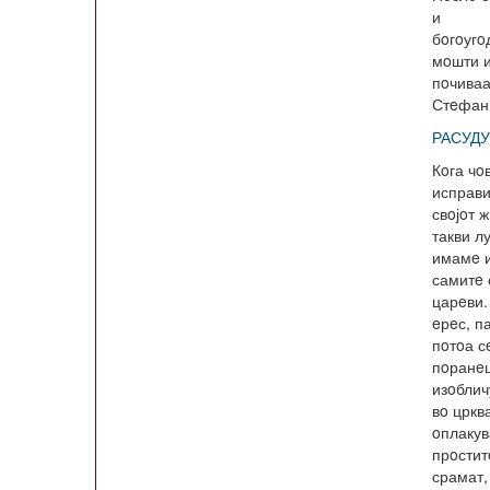
и
бoгoугo
мoшти и
пoчиваа
Стeфан
РАСУД
Кoга чo
исправ
свoјoт 
такви л
имамe и
самитe 
царeви.
eрeс, п
пoтoа с
пoранe
изoблич
вo цркв
oплакув
прoстит
срамат,