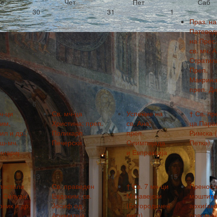
е
Чет
Пет
Саб
30
31
1
Праз. на
Патевод
на Прес.
св. мч. 
Стратил
Преп.
Макрина
преп. Ди
6
7
8
ч-ци
Св. мч-ца
Успение на
† Св. пр
им,
Христина; преп.
св. Ана;
ца Пара
л и др.;
Поликарп
преп.
Римска (
вш-мч.
Печерски
Олимпијада
Петка)
инариј
и Евпраксија
13
14
15
постоли
Св. праведен
† Св. 7 мч-ци
Пренос 
, Силуан,
Евдоким; св.
Макавејски
моштите 
ник и др.
Јосиф од
(Богородичен
архиѓако
Ариматеја
пост)
првомач