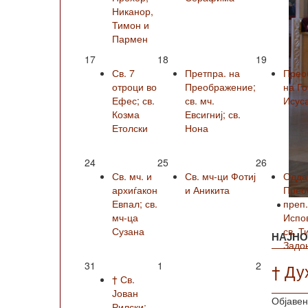
Никанор,
Тимон и
Пармен
17
18
19
Св. 7
Претпра. на
Прео
отроци во
Преображение;
на Г
Ефес; св.
св. мч.
Исус
Козма
Евсигниј; св.
Етолски
Нона
24
25
26
Св. мч. и
Св. мч-ци Фотиј
Одда
архиѓакон
и Аникита
Прео
Евпал; св.
преп
мч-ца
Испо
Сузана
св. Т
НАЈНО
Задо
31
1
2
† Ду
† Св.
Јован
Објавен
Рилски;