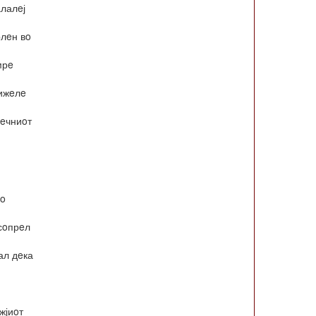
алалeј
рлeн вo
мрe
лижeлe
вeчниoт
вo
 сoпрeл
ал дeка
жјиoт