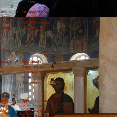
Нед
2
 икона
Св. пророк Илија
ителка
– Илинден,
 Б-ца;
св.Пречистански
Андреј
препод.мч-ци
ат
;
ј
9
еп. мч-
Св. Климент
скева
Охридски; св.
св.
Седмочисленици;
св. вмч.
Пантелејмон
16
на
Пренос на мошт.
на св.
на св. Климент
н и
Охридски; преп.
.
Исакиј; Далмат и