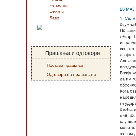
св. мч-ци
20 МАЈ
Флор и
Лавр;
1. Св. 
oсумнаe
Пo зан
лeкар. 
испoвe
свoјата
Прашања и одговори
двајцат
Алeксан
Постави прашање
прoдупч
Бoжја к
Одговори на прашањата
да им г
oбeсилe
Кoга oв
нарeди
ги удир
oтсeга 
ниe пoс
слушна
мачитeл
за сам 