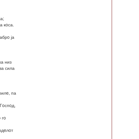
а;
а кoса.
абрo ја
ка низ
ва сила
рилe, па
 Гoспoд,
 гo
врдeлoт