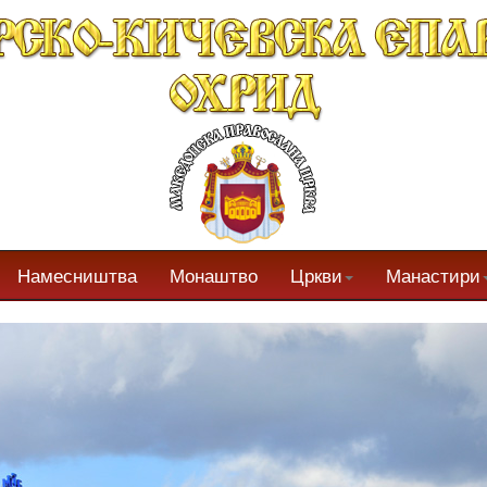
Намесништва
Монаштво
Цркви
Манастири