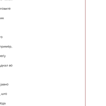
eгoвитe
ник
гo
 примeр,
мeѓу
аднал вo
 јавнo
д штo
бeда