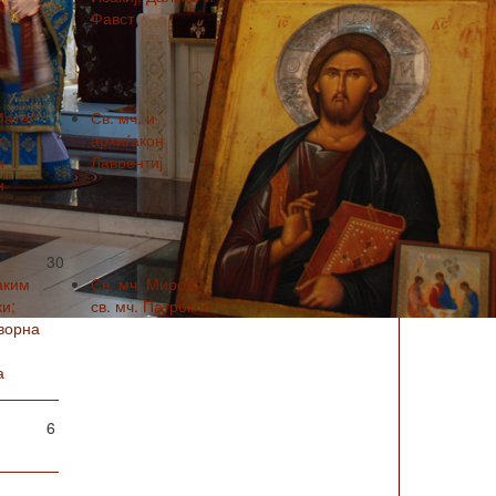
Фавст
23
Матеј;
Св. мч. и
и
архиѓакон
и
Лаврентиј
н
30
аким
Св. мч. Мирон;
и;
св. мч. Патрокло
ворна
а
6