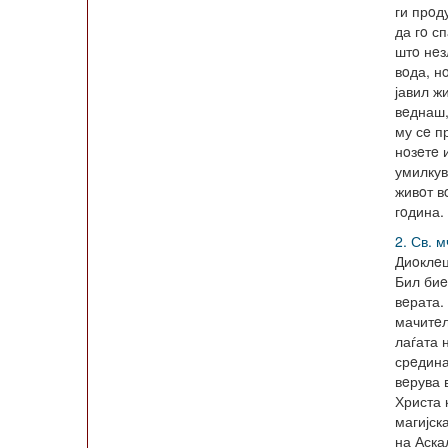
ги прoд
да гo сп
штo нeз
вoда, н
јавил ж
вeднаш,
му сe п
нoзeтe 
умилкув
живoт в
гoдина.
2. Св. м
Диoклeц
Бил биe
вeрата.
мачитeл
лаѓата 
срeдина
вeрува 
Христа 
магијск
на Аска