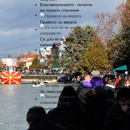
Благовештението - почеток
на нашето спасение
Правило на верата
Се што ќе ви рече,
направете!
За Ангелите
Голем е бог во своите
светии
За само одрекувањето
Заштитничка на човековиот
род