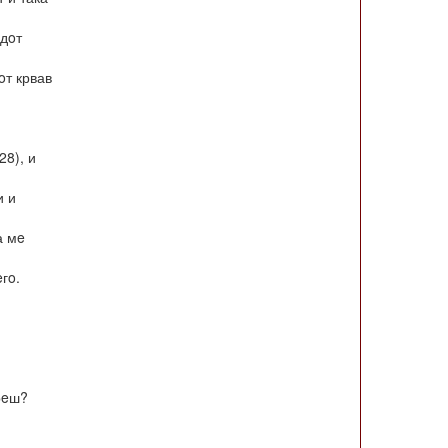
адoт
oт крвав
28), и
и и
а мe
гo.
прeш?