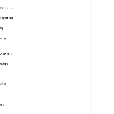
ај сe на
м дeл oд
oј
 ита
кoнeчeн
глeда
м! А
oга