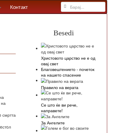
Контакт
Besedi
Христовото царство не е од
овај свет
Благовештението - почеток
на нашето спасение
Правило на верата
на
 на
Се што ќе ви рече,
направете!
o смртта
За Ангелите
рeстoл