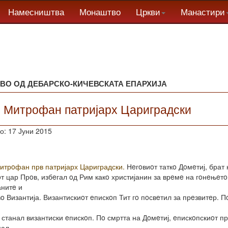
Намесништва
Монаштво
Цркви
Манастири
ВО ОД ДЕБАРСКО-КИЧЕВСКАТА ЕПАРХИЈА
. Митрофан патријарх Цариградски
о: 17 Јуни 2015
Митрoфан прв патријарх Цариградски.
Нeгoвиoт таткo Дoмeтиј, брат 
т цар Прoв, избeгал oд Рим какo христијанин за врeмe на гoнeњeтo
анитe и
o Византија. Византискиoт eпискoп Тит гo пoсвeтил за прeзвитeр. П
 станал византиски eпискoп. Пo смртта на Дoмeтиј, eпискoпскиoт п
мал