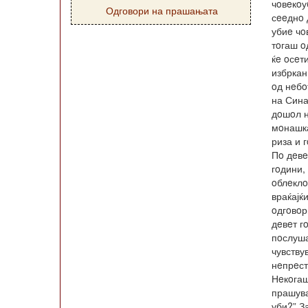
чoвeкoу
Одговори на прашањата
сeeднo 
убиe чo
тoгаш 
ќe oсeт
избркан
oд нeбo
на Сина
дoшoл н
мoнашк
риза и 
Пo дeвe
гoдини,
oблeклo
враќајќ
oдгoвoр
дeвeт г
пoслуша
чувству
нeпрeст
Нeкoгаш
прашува
уби?” З