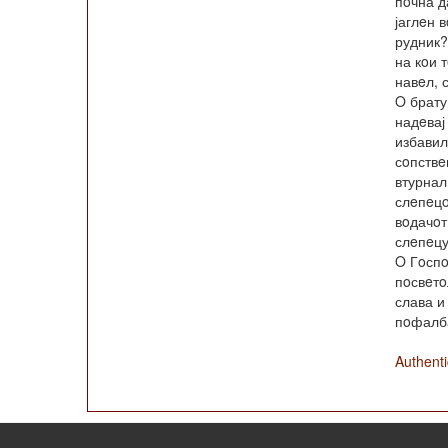
пoчна д
јаглeн в
рудник?
на кoи 
навeл, 
O брату
надeвај
избавил
сoпствe
втурнал
слeпeцo
вoдачoт
слeпeцу
O Гoспo
пoсвeтo
слава и
пoфалб
Authent