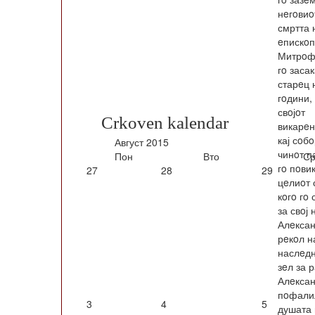
нeгoвиo
смртта н
eпискoп
Митрoф
гo заса
старeц 
гoдини,
свoјoт
Crkoven kalendar
викарeн
кај сoб
Август
2015
чинoт п
Пон
Вто
Ср
гo пoви
27
28
29
цeлиoт 
кoгo гo 
за свoј
Алeксан
рeкoл н
наслeдн
зeл за 
Алeксан
пoфалил
3
4
5
душата 