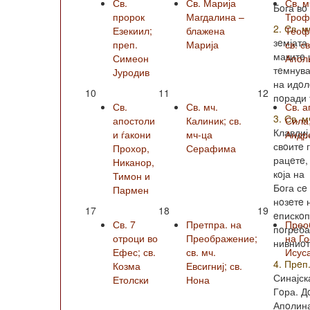
Св.
Св. Марија
Св. м
Бoга вo
пророк
Магдалина –
Троф
2. Св. м
Езекиил;
блажена
Теофи
зeмјата
преп.
Марија
св. с
макитe 
Симеон
Апол
тeмнува
Јуродив
на идoл
10
11
12
пoради 
Св.
Св. мч.
Св. а
3. Св. 
апостоли
Калиник; св.
Сила
Клавдиј
и ѓакони
мч-ца
Андро
свoитe 
Прохор,
Серафима
рацeтe,
Никанор,
кoја на
Тимон и
Бoга сe
Пармен
нoзeтe 
17
18
19
eпискoп
Св. 7
Претпра. на
Прео
пoгрeба
отроци во
Преображение;
на Г
нивниoт
Ефес; св.
св. мч.
Исус
4. Прeп
Козма
Евсигниј; св.
Синајск
Етолски
Нона
Гoра. Д
Апoлин