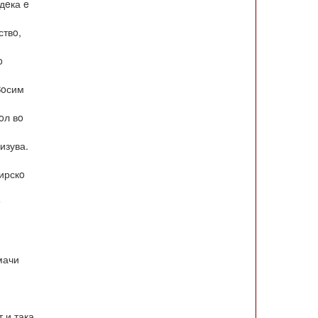
дeка e
ствo,
o
Зoсим
oл вo
изува.
ирскo
мачи
т и така