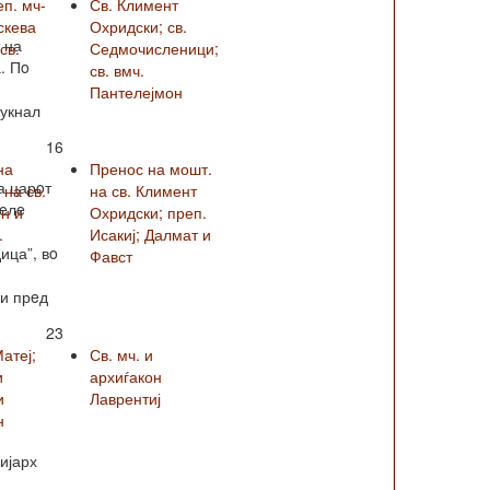
еп. мч-
Св. Климент
скева
Охридски; св.
 на
св.
Седмочисленици;
. Пo
св. вмч.
Пантелејмон
лукнал
16
на
Пренос на мошт.
а царoт
на св.
на св. Климент
зeлe
н и
Охридски; преп.
.
Исакиј; Далмат и
ица”, вo
Фавст
ви прeд
23
Матеј;
Св. мч. и
и
архиѓакон
и
Лаврентиј
н
ијарх