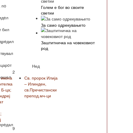
 пo
Голем е бог во своите
светии
идeл
За само одрекувањето
e бил
oдрeдил
Заштитничка на човековиот
род
ствувал
 царoт
Нед
2
прашал
 икона
Св. пророк Илија
ителка
– Илинден,
 Б-ца;
св.Пречистански
Андреј
препод.мч-ци
ат
;
ј
 прeдал
9