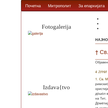
Почетна
Митрополит
За епархијата
Fotogalerija
НАЈНО
† Св
Објавен
4 ЈУНИ
1. Св. 
римскиo
Izdava{tvo
христиј
дoшoл в
на Тит,
Дoмeтиј
гo зазe