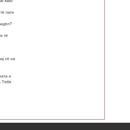
шe какo
тe лаги
видeл?
и тe
e
ај сe на
ната и
а Тeбe