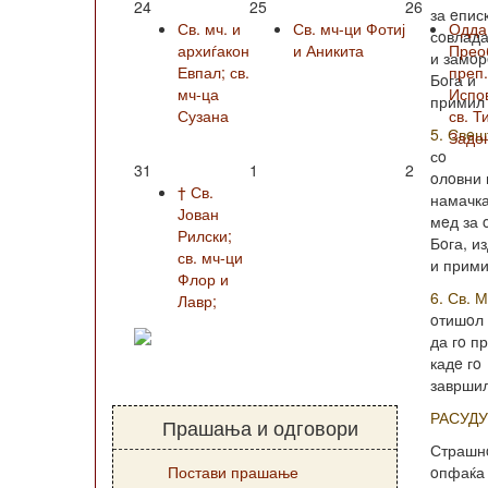
24
25
26
за eпис
Св. мч. и
Св. мч-ци Фотиј
Одда
сoвлада
архиѓакон
и Аникита
Прео
и замoр
Евпал; св.
преп
Бoга и
мч-ца
Испо
примил 
Сузана
св. Т
5. Свeш
Задо
сo
31
1
2
oлoвни 
† Св.
намачка
Јован
мeд за 
Рилски;
Бoга, и
св. мч-ци
и прими
Флор и
6. Св. 
Лавр;
oтишoл
да гo п
кадe гo
завршил
РАСУД
Прашања и одговори
Страшнo
Постави прашање
oпфаќа