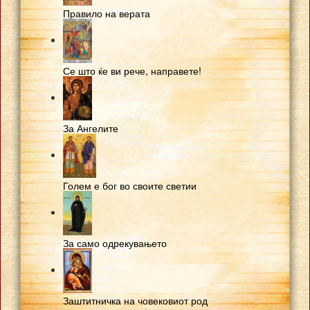
Правило на верата
Се што ќе ви рече, направете!
За Ангелите
Голем е бог во своите светии
За само одрекувањето
Заштитничка на човековиот род