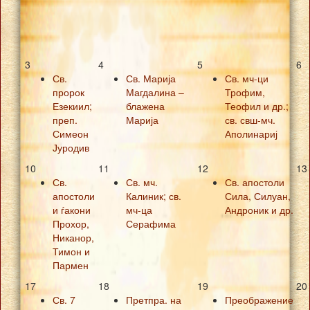
3
4
5
6
Св.
Св. Марија
Св. мч-ци
пророк
Магдалина –
Трофим,
Езекиил;
блажена
Теофил и др.;
преп.
Марија
св. свш-мч.
Симеон
Аполинариј
Јуродив
10
11
12
13
Св.
Св. мч.
Св. апостоли
апостоли
Калиник; св.
Сила, Силуан,
и ѓакони
мч-ца
Андроник и др.
Прохор,
Серафима
Никанор,
Тимон и
Пармен
17
18
19
20
Св. 7
Претпра. на
Преображение