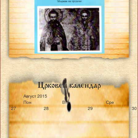
Crkoven kalendar
Август
2015
Пон
Вто
Сре
27
28
29
30