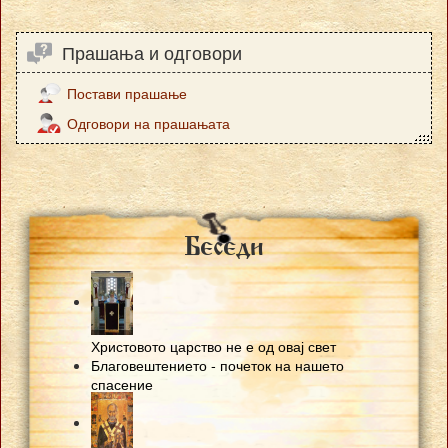
Прашања и одговори
Постави прашање
Одговори на прашањата
Besedi
Христовото царство не е од овај свет
Благовештението - почеток на нашето
спасение