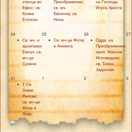
отроци во
Преображение;
на Господа
Ефес; св.
св. мч.
Исуса Христа
Козма
Евсигниј; св.
Етолски
Нона
24
25
26
27
Св. мч. и
Св. мч-ци Фотиј
Одда. на
архиѓакон
и Аникита
Преображение;
Евпал; св.
преп. Максим
мч-ца
Исповедник;
Сузана
св. Тихон
Задонски
31
1
2
3
† Св.
Јован
Рилски;
св. мч-ци
Флор и
Лавр;