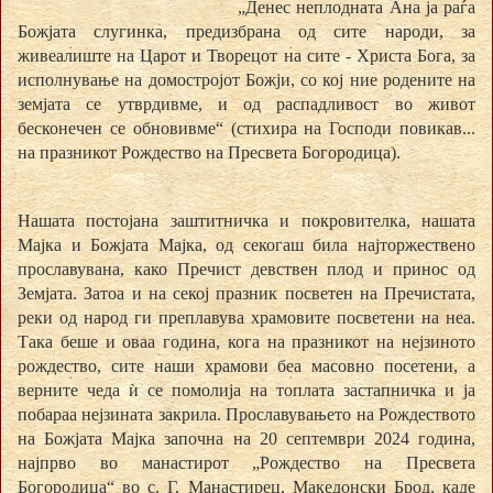
„Денес неплодната Ана ја раѓа
Божјата слугинка, предизбрана од сите народи, за
живеалиште на Царот и Творецот на сите - Христа Бога, за
исполнување на домостројот Божји, со кој ние родените на
земјата се утврдивме, и од распадливост во живот
бесконечен се обновивме“ (стихира на Господи повикав...
на празникот Рождество на Пресвета Богородица).
Нашата постојана заштитничка и покровителка, нашата
Мајка и Божјата Мајка, од секогаш била најторжествено
прославувана, како Пречист девствен плод и принос од
Земјата. Затоа и на секој празник посветен на Пречистата,
реки од народ ги преплавува храмовите посветени на неа.
Така беше и оваа година, кога на празникот на нејзиното
рождество, сите наши храмови беа масовно посетени, а
верните чеда ѝ се помолија на топлата застапничка и ја
побараа нејзината закрила. Прославувањето на Рождеството
на Божјата Мајка започна на 20 септември 2024 година,
најпрво во манастирот „Рождество на Пресвета
Богородица“ во с. Г. Манастирец, Македонски Брод, каде