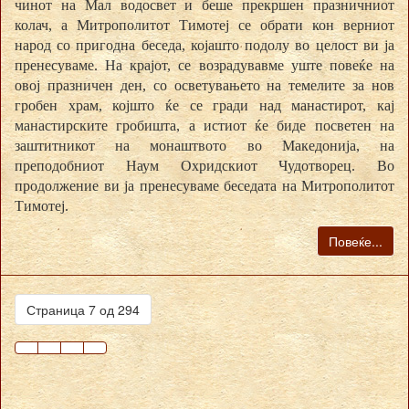
чинот на Мал водосвет и беше прекршен празничниот
колач, а Митрополитот Тимотеј се обрати кон верниот
народ со пригодна беседа, којашто подолу во целост ви ја
пренесуваме. На крајот, се возрадувавме уште повеќе на
овој празничен ден, со осветувањето на темелите за нов
гробен храм, којшто ќе се гради над манастирот, кај
манастирските гробишта, а истиот ќе биде посветен на
заштитникот на монаштвото во Македонија, на
преподобниот Наум Охридскиот Чудотворец. Во
продолжение ви ја пренесуваме беседата на Митрополитот
Тимотеј.
Повеќе...
Страница 7 од 294