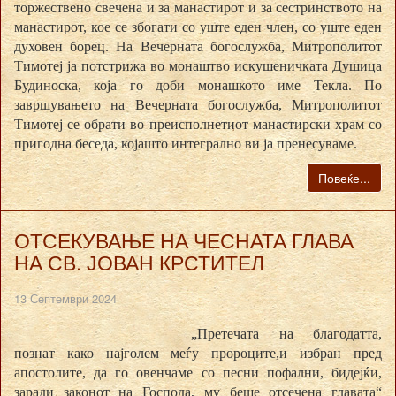
торжествено свечена и за манастирот и за сестринството на
манастирот, кое се збогати со уште еден член, со уште еден
духовен борец. На Вечерната богослужба, Митрополитот
Тимотеј ја потстрижа во монаштво искушеничката Душица
Будиноска, која го доби монашкото име Текла. По
завршувањето на Вечерната богослужба, Митрополитот
Тимотеј се обрати во преисполнетиот манастирски храм со
пригодна беседа, којашто интегрално ви ја пренесуваме.
Повеќе...
ОТСЕКУВАЊЕ НА ЧЕСНАТА ГЛАВА
НА СВ. ЈОВАН КРСТИТЕЛ
13 Септември 2024
„Претечата на благодатта,
познат како најголем меѓу пророците,и избран пред
апостолите, да го овенчаме со песни пофални, бидејќи,
заради законот на Господа, му беше отсечена главата“