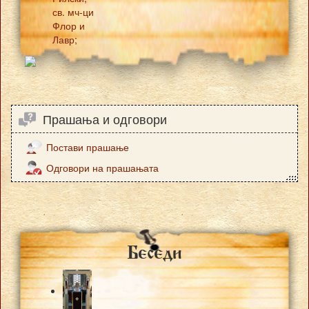
св. мч-ци
Флор и
Лавр;
Прашања и одговори
Постави прашање
Одговори на прашањата
Besedi