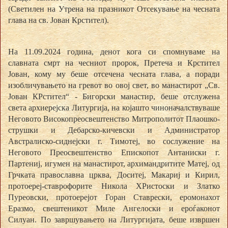
(Светилен на Утрена на празникот Отсекување на чесната
глава на св. Јован Крстител).
На 11.09.2024 година, денот кога си спомнуваме на
славната смрт на чесниот пророк, Претеча и Крстител
Јован, кому му беше отсечена чесната глава, а поради
изобличувањето на гревот во овој свет, во манастирот „Св.
Јован КРстител“ - Бигорски манастир, беше отслужена
света архиерејска Литургија, на којашто чиноначалствуваше
Неговото Високопреосвештенство Митрополитот Плаошко-
струшки и Дебарско-кичевски и Администратор
Австралиско-сиднејски г. Тимотеј, во сослужение на
Неговото Преосвештенство Епископот Антаниски г.
Партениј, игумен на манастирот, архимандритите Матеј, од
Грчката православна црква, Доситеј, Макариј и Кирил,
протоереј-ставрофорите Никола ХРистоски и Златко
Пуреовски, протоерејот Горан Ставрески, еромонахот
Еразмо, свештеникот Миле Ангелоски и ероѓаконот
Силуан. По завршувањето на Литургијата, беше извршен