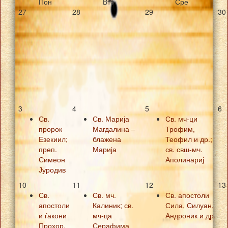
Пон
Вто
Сре
27
28
29
30
3
4
5
6
Св.
Св. Марија
Св. мч-ци
пророк
Магдалина –
Трофим,
Езекиил;
блажена
Теофил и др.;
преп.
Марија
св. свш-мч.
Симеон
Аполинариј
Јуродив
10
11
12
13
Св.
Св. мч.
Св. апостоли
апостоли
Калиник; св.
Сила, Силуан,
и ѓакони
мч-ца
Андроник и др.
Прохор,
Серафима