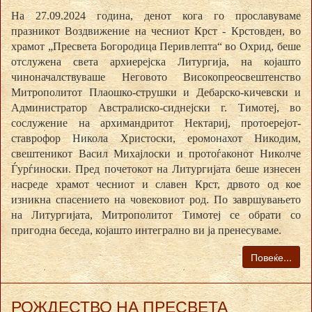
На 27.09.2024 година, денот кога го прославуваме
празникот Воздвижение на чесниот Крст - Крстовден, во
храмот „Пресвета Богородица Перивлепта“ во Охрид, беше
отслужена света архиерејска Литургија, на којашто
чиноначалствуваше Неговото Високопреосвештенство
Митрополитот Плаошко-струшки и Дебарско-кичевски и
Администратор Австралиско-сиднејски г. Тимотеј, во
сослужение на архимандритот Нектариј, протоерејот-
ставрофор Никола Христоски, еромонахот Никодим,
свештеникот Васил Михајлоски и протоѓаконот Николче
Ѓурѓиноски. Пред почетокот на Литургијата беше изнесен
насреде храмот чесниот и славен Крст, дрвото од кое
изникна спасението на човековиот род. По завршувањето
на Литургијата, Митрополитот Тимотеј се обрати со
пригодна беседа, којашто интегрално ви ја пренесуваме.
Повеќе...
РОЖДЕСТВО НА ПРЕСВЕТА