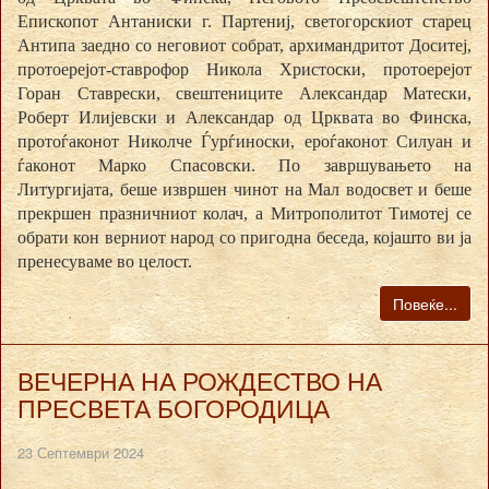
Епископот Антаниски г. Партениј, светогорскиот старец
Антипа заедно со неговиот собрат, архимандритот Доситеј,
протоерејот-ставрофор Никола Христоски, протоерејот
Горан Ставрески, свештениците Александар Матески,
Роберт Илијевски и Александар од Црквата во Финска,
протоѓаконот Николче Ѓурѓиноски, ероѓаконот Силуан и
ѓаконот Марко Спасовски. По завршувањето на
Литургијата, беше извршен чинот на Мал водосвет и беше
прекршен празничниот колач, а Митрополитот Тимотеј се
обрати кон верниот народ со пригодна беседа, којашто ви ја
пренесуваме во целост.
Повеќе...
ВЕЧЕРНА НА РОЖДЕСТВО НА
ПРЕСВЕТА БОГОРОДИЦА
23 Септември 2024