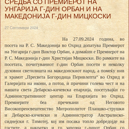
СРЕДБА СО ПРЕМИЕРОТ НА
УНГАРИЈА Г-ДИН ОРБАН И НА
МАКЕДОНИЈА Г-ДИН МИЦКОСКИ
27 Септември 2024
На 27.09.2024 година, во
посета на Р. С. Македонија во Охрид допатува Премиерот
на Унгарија г-дин Виктор Орбан, а домаќин е Премиерот на
Р. С. Македонија г-дин Христијан Мицкоски. Во рамките на
посетата, почитуваниот г-дин Орбан посети и неколку
духовни светилишта на македонскиот народ, а помеќу нив
и храмот „Пресвета Богородица Перивлепта“ во Охрид и
Галеријата на икони, а потоа, ѝ причини голема чест и на
нашата света Дебарско-кичевска епархија, посетувајќи го
Административниот центар на Епархијата во Охрид.
Премиерите беа пречекани од Неговото
Високопреосвештенство Митрополитот Плаошко-струшки
и Дебарско-кичевски и Администратор Австралиско-
сиднејски г. Тимотеј, кој им посака топло добредојде на
гостите, а накратко и го запозна г-динот Орбан со