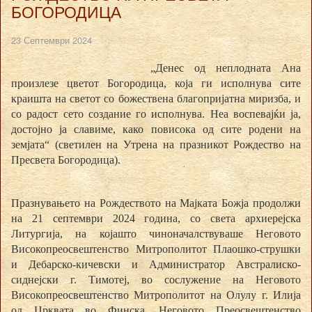
БОГОРОДИЦА
23 Септември 2024
„Денес од неплодната Ана
произлезе цветот Богородица, која ги исполнува сите
краишта на светот со божествена благопријатна миризба, и
со радост сето создание го исполнува. Неа воспевајќи ја,
достојно ја славиме, како повисока од сите родени на
земјата“ (светилен на Утрена на празникот Рождество на
Пресвета Богородица).
Празнувањето на Рождеството на Мајката Божја продолжи
на 21 септември 2024 година, со света архиерејска
Литургија, на којашто чиноначалствуваше Неговото
Високопреосвештенство Митрополитот Плаошко-струшки
и Дебарско-кичевски и Администратор Австралиско-
сиднејски г. Тимотеј, во сослужение на Неговото
Високопреосвештенство Митрополитот на Олулу г. Илија
од Црквата во Финска, Неговото Преосвештенство