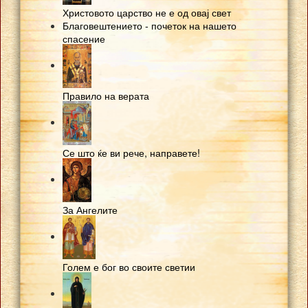
Христовото царство не е од овај свет
Благовештението - почеток на нашето
спасение
Правило на верата
Се што ќе ви рече, направете!
За Ангелите
Голем е бог во своите светии