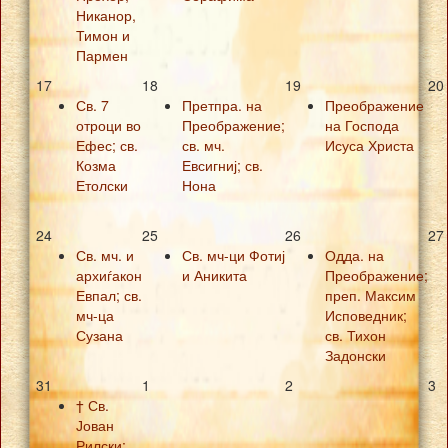
Никанор,
Тимон и
Пармен
17
18
19
20
Св. 7
Претпра. на
Преображение
отроци во
Преображение;
на Господа
Ефес; св.
св. мч.
Исуса Христа
Козма
Евсигниј; св.
Етолски
Нона
24
25
26
27
Св. мч. и
Св. мч-ци Фотиј
Одда. на
архиѓакон
и Аникита
Преображение;
Евпал; св.
преп. Максим
мч-ца
Исповедник;
Сузана
св. Тихон
Задонски
31
1
2
3
† Св.
Јован
Рилски;