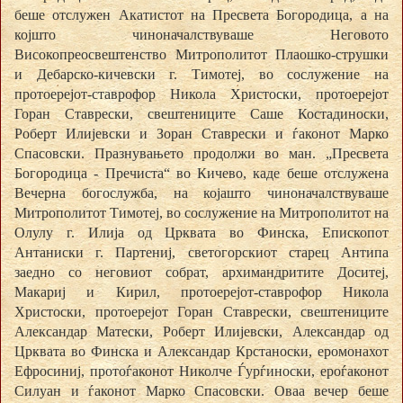
беше отслужен Акатистот на Пресвета Богородица, а на
којшто чиноначалствуваше Неговото
Високопреосвештенство Митрополитот Плаошко-струшки
и Дебарско-кичевски г. Тимотеј, во сослужение на
протоерејот-ставрофор Никола Христоски, протоерејот
Горан Ставрески, свештениците Саше Костадиноски,
Роберт Илијевски и Зоран Ставрески и ѓаконот Марко
Спасовски. Празнувањето продолжи во ман. „Пресвета
Богородица - Пречиста“ во Кичево, каде беше отслужена
Вечерна богослужба, на којашто чиноначалствуваше
Митрополитот Тимотеј, во сослужение на Митрополитот на
Олулу г. Илија од Црквата во Финска, Епископот
Антаниски г. Партениј, светогорскиот старец Антипа
заедно со неговиот собрат, архимандритите Доситеј,
Макариј и Кирил, протоерејот-ставрофор Никола
Христоски, протоерејот Горан Ставрески, свештениците
Александар Матески, Роберт Илијевски, Александар од
Црквата во Финска и Александар Крстаноски, еромонахот
Ефросиниј, протоѓаконот Николче Ѓурѓиноски, ероѓаконот
Силуан и ѓаконот Марко Спасовски. Оваа вечер беше