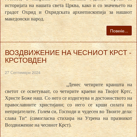
историјата на нашата света Црква, како и со значењето на
градот Охрид и Охридската архиепископија за нашиот
македонски народ.
Повеќе...
ВОЗДВИЖЕНИЕ НА ЧЕСНИОТ КРСТ -
КРСТОВДЕН
27 Септември 2024
„Денес четирите краишта на
светот се осветуваат, со четирите краеви на Твојот Кртс,
Христе Боже наш. Со него се издигнува и достоинството на
православните христијани; со него се крши силата на
непријателите. Голем си, Господи и чудесен во Твоите дела:
слава Ти“ (самогласна стихира на Утрена на празникот
Воздвижение на чесниот Крст).