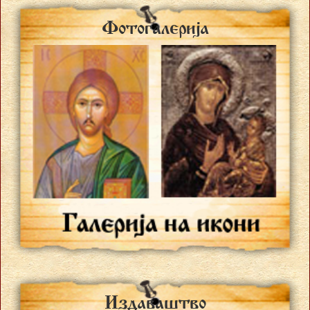
Fotogalerija
Izdava{tvo