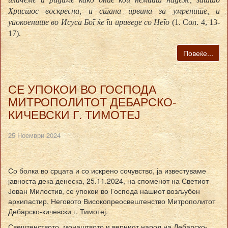
Христос воскресна, и стана првина за умрените, и
упокоените во Исуса Бог ќе ги приведе со Него
(1. Сол. 4, 13-
17).
Повеќе...
СЕ УПОКОИ ВО ГОСПОДА
МИТРОПОЛИТОТ ДЕБАРСКО-
КИЧЕВСКИ Г. ТИМОТЕЈ
25 Ноември 2024
Со болка во срцата и со искрено сочувство, ја известуваме
јавноста дека денеска, 25.11.2024, на споменот на Светиот
Јован Милостив, се упокои во Господа нашиот возљубен
архипастир, Неговото Високопреосвештенство Митрополитот
Дебарско-кичевски г. Тимотеј.
Свештенството, монаштвото и верниот народ на Дебарско-