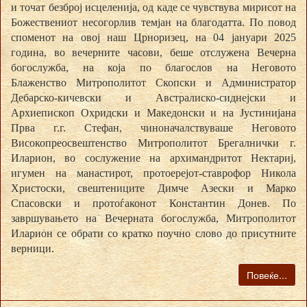
и точат безброј исцеленија, од каде се чувствува мирисот на
Божествениот несогорлив темјан на благодатта. По повод
споменот на овој наш Црноризец, на 04 јануари 2025
година, во вечерните часови, беше отслужена Вечерна
богослужба, на која по благослов на Неговото
Блаженство Митрополитот Скопски и Администратор
Дебарско-кичевски и Австралиско-сиднејски и
Архиепископ Охридски и Македонски и на Јустинијана
Прва г.г. Стефан, чиноначалствуваше Неговото
Високопреосвештенство Митрополитот Брегалнички г.
Иларион, во сослужение на архимандритот Нектариј,
игумен на манастирот, протоерејот-ставрофор Никола
Христоски, свештениците Димче Азески и Марко
Спасовски и протоѓаконот Константин Донев. По
завршувањето на Вечерната богослужба, Митрополитот
Иларион се обрати со кратко поучно слово до присутните
верници.
Повеќе...