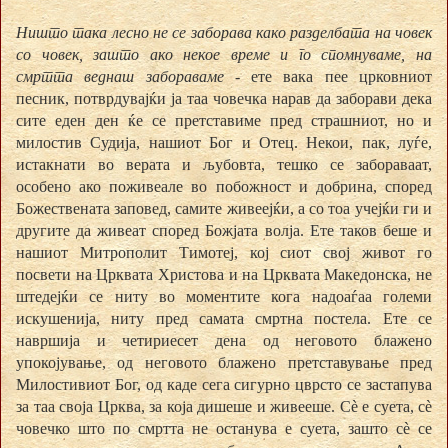
Ништо така лесно не се заборава како разделбата на човек
со човек, зашто ако некое време и го спомнуваме, на
смртта веднаш забораваме -
ете вака пее црковниот
песник, потврдувајќи ја таа човечка нарав да заборави дека
сите еден ден ќе се претставиме пред страшниот, но и
милостив Судија, нашиот Бог и Отец. Некои, пак, луѓе,
истакнати во верата и љубовта, тешко се забораваат,
особено ако поживеале во побожност и добрина, според
Божествената заповед, самите живеејќи, а со тоа учејќи ги и
другите да живеат според Божјата волја. Ете таков беше и
нашиот Митрополит Тимотеј, кој сиот свој живот го
посвети на Црквата Христова и на Црквата Македонска, не
штедејќи се ниту во моментите кога надоаѓаа големи
искушенија, ниту пред самата смртна постела. Ете се
навршија и четириесет дена од неговото блажено
упокојување, од неговото блажено претставување пред
Милостивиот Бог, од каде сега сигурно цврсто се застапува
за таа своја Црква, за која дишеше и живееше. Сѐ
е суета, с
ѐ
човечко што по смртта не останува е суета, зашто с
ѐ
се