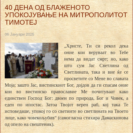
40 ДЕНА ОД БЛАЖЕНОТО
УПОКОЈУВАЊЕ НА МИТРОПОЛИТОТ
ТИМОТЕЈ
06 Јануари 2025
„Христе, Ти си рекол дека
оние кои веруваат во Тебе
нема да видат смрт; но, како
што сум Јас Светлина од
Светлината, така и вие ќе се
просветите со Мене во славата
Моја; зашто Јас, вистинскиот Бог, дојдов да ги спасам оние
кои во вистинско православие Ме почитуваат како
единствен Господ Бог: двоен по природа, Бог и Човек, а
еден по ипостас. Затоа Твојот верен раб, кој така Те
исповедаше, упокој го со светиите во светлината на Твоето
лице, како човекољубив“ (самогласна стихира Дамаскинова
од опело на свештеник).