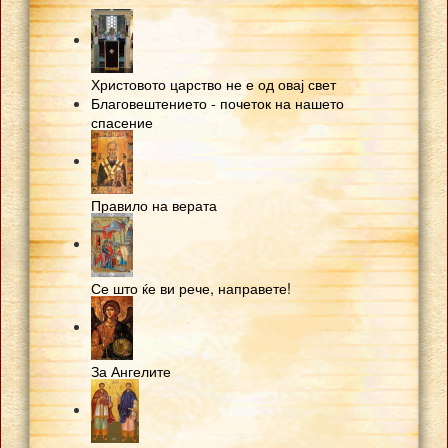
Христовото царство не е од овај свет
Благовештението - почеток на нашето
спасение
Правило на верата
Се што ќе ви рече, направете!
За Ангелите