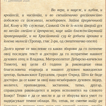
11 Декември 2024
Во вера, и надеж, и љубов, и
кротост, и чистота, и во свештеничко достоинство
побожно си поживеал, незаборавен. Затоа предвечниот
Бог, Кому и Му служеше, Самиот Он ќе го всели твојот дух
во место светло и прекрасно, каде што блаженствуваат
праведниците, и на Христовиот суд ќе добиеш прошка и
голема милост
(Тропар, глас 2-ри, од свештеничко опело)
Долго време се мислевме со какви зборови да го почнеме
овој последен текст и достојно да го испратиме нашиот
духовен отец и Владика, Митрополитот Дебарско-кичевски
Тимотеј, кој цели 43 години ја раководеше оваа
благословена епархија и нашиот духовен македонски
центар, балканскиот Ерусалим, градот Охрид. Што ќе биде
достојно да се каже за овој наш незаборавен духовен лидер,
молител, проповедник, застапник, татко, другар,
справедлив раководител и верен исполнител на словото
Божјо? Тешко е да се мисли и да се зборува кога умот го
надвјасуваат темни облаци. Но, сепак, не смееме
ниту да
плачеме и ридаме како оние кои немаат надеж, зашто