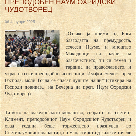
ПРЕПОДОБЕН НАУМ ОХРИДСКИ
ЧУДОТВОРЕЦ
06 Јануари 2025
„Откако ја прими од Бога
благодатта на премудроста,
сечесен Науме, и мноштво
Македонци ги научи на
благочестието, ти си темел и
тврдина на православието, и
украс на сите преподобни испосници. Имајќи смелост пред
Господа, моли Го да се спасат душите наши“ (стихира на
Господи повикав... на Вечерна на преп. Наум Охридски
Чудотворец).
Таткото на македонското монаштво, собратот на светиот
Климент, преподобниот Наум Охридскиот Чудотворец и
оваа година беше торжествено празнуван во
Светинаумовиот манастир, во манастирот од каде се точеле