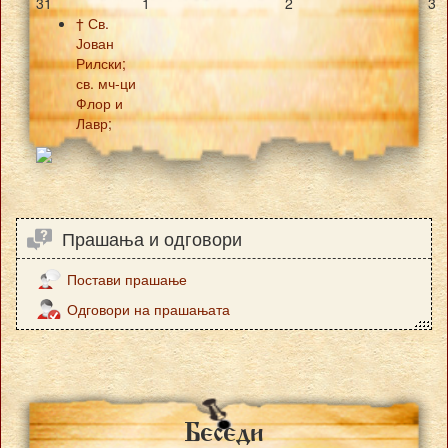
31
1
2
3
† Св.
Јован
Рилски;
св. мч-ци
Флор и
Лавр;
Прашања и одговори
Постави прашање
Одговори на прашањата
Besedi