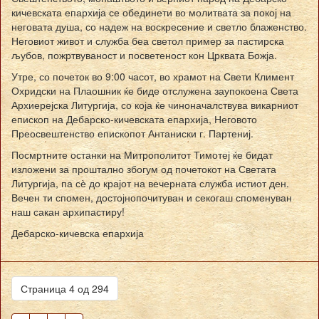
кичевската епархија се обединети во молитвата за покој на
неговата душа, со надеж на воскресение и светло блаженство.
Неговиот живот и служба беа светол пример за пастирска
љубов, пожртвуваност и посветеност кон Црквата Божја.
Утре, со почеток во 9:00 часот, во храмот на Свети Климент
Охридски на Плаошник ќе биде отслужена заупокоена Света
Архиерејска Литургија, со која ќе чиноначалствува викарниот
епископ на Дебарско-кичевската епархија, Неговото
Преосвештенство епископот Антаниски г. Партениј.
Посмртните останки на Митрополитот Тимотеј ќе бидат
изложени за проштално збогум од почетокот на Светата
Литургија, па сѐ до крајот на вечерната служба истиот ден.
Вечен ти спомен, достојнопочитуван и секогаш споменуван
наш сакан архипастиру!
Дебарско-кичевска епархија
Страница 4 од 294