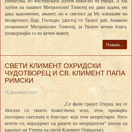
уништува, но вистинската љубов никогаш не умира. А таа
љубов на нашиот Митрополит Тимотеј ни дава задача, ни
дава задолжение, аманет, но и смелост да Му извикаме на
бесмртниот Цар: Господи, удостој го Твојот раб, блажено
упокоениот Митрополит Тимотеј, за Твоите вечни блага,
упокојувајќи го во вечен живот.
Повеќе...
СВЕТИ КЛИМЕНТ ОХРИДСКИ
ЧУДОТВОРЕЦ И СВ. КЛИМЕНТ ПАПА
РИМСКИ
16 Декември 2024
„Се фали градот Охрид, кој се
збогати со твоето божествено тело, отче, примајќи
постојано светлина и благодат која тече непрестајно. Него
штити го, неразурнат од рацете на непријатели“ (песна од
канонот на Утрена на свети Климент Охридски).