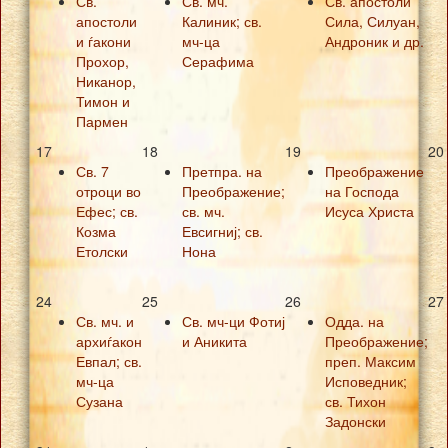
Св.
Св. мч.
Св. апостоли
апостоли
Калиник; св.
Сила, Силуан,
и ѓакони
мч-ца
Андроник и др.
Прохор,
Серафима
Никанор,
Тимон и
Пармен
17
18
19
20
Св. 7
Претпра. на
Преображение
отроци во
Преображение;
на Господа
Ефес; св.
св. мч.
Исуса Христа
Козма
Евсигниј; св.
Етолски
Нона
24
25
26
27
Св. мч. и
Св. мч-ци Фотиј
Одда. на
архиѓакон
и Аникита
Преображение;
Евпал; св.
преп. Максим
мч-ца
Исповедник;
Сузана
св. Тихон
Задонски