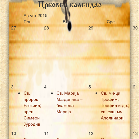
Crkoven kalendar
Август
2015
Пон
Вто
Сре
27
28
29
30
3
4
5
6
Св.
Св. Марија
Св. мч-ци
пророк
Магдалина –
Трофим,
Езекиил;
блажена
Теофил и др.;
преп.
Марија
св. свш-мч.
Симеон
Аполинариј
Јуродив
10
11
12
13