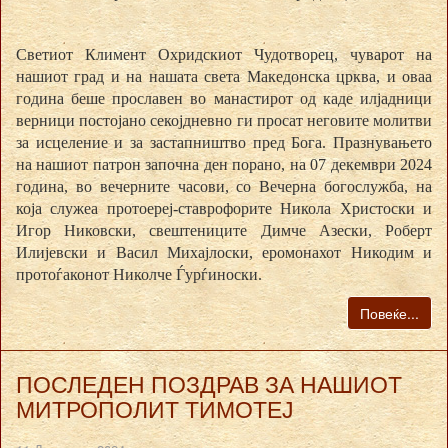
Светиот Климент Охридскиот Чудотворец, чуварот на
нашиот град и на нашата света Македонска црква, и оваа
година беше прославен во манастирот од каде илјадници
верници постојано секојдневно ги просат неговите молитви
за исцеление и за застапништво пред Бога. Празнувањето
на нашиот патрон започна ден порано, на 07 декември 2024
година, во вечерните часови, со Вечерна богослужба, на
која служеа протоереј-ставрофорите Никола Христоски и
Игор Никовски, свештениците Димче Азески, Роберт
Илијевски и Васил Михајлоски, еромонахот Никодим и
протоѓаконот Николче Ѓурѓиноски.
Повеќе...
ПОСЛЕДЕН ПОЗДРАВ ЗА НАШИОТ
МИТРОПОЛИТ ТИМОТЕЈ