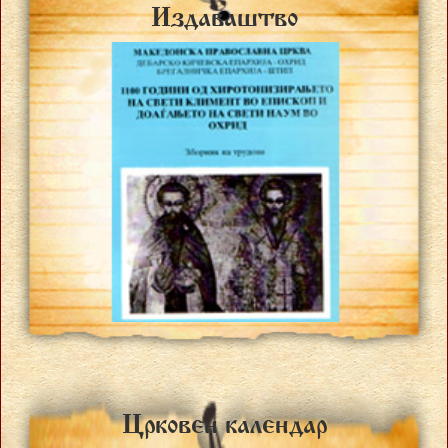
Izdava{tvo
Crkoven kalendar