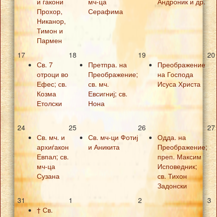
и ѓакони
мч-ца
Андроник и др.
Прохор,
Серафима
Никанор,
Тимон и
Пармен
17
18
19
20
Св. 7
Претпра. на
Преображение
отроци во
Преображение;
на Господа
Ефес; св.
св. мч.
Исуса Христа
Козма
Евсигниј; св.
Етолски
Нона
24
25
26
27
Св. мч. и
Св. мч-ци Фотиј
Одда. на
архиѓакон
и Аникита
Преображение;
Евпал; св.
преп. Максим
мч-ца
Исповедник;
Сузана
св. Тихон
Задонски
31
1
2
3
† Св.