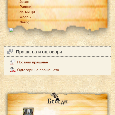
Јован
Рилски;
св. мч-ци
Флор и
Лавр;
Прашања и одговори
Постави прашање
Одговори на прашањата
Besedi