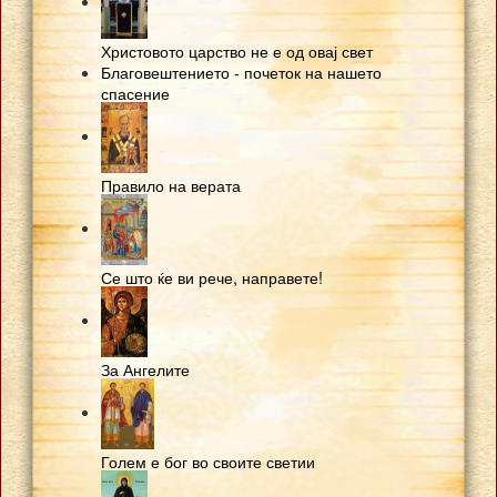
Христовото царство не е од овај свет
Благовештението - почеток на нашето
спасение
Правило на верата
Се што ќе ви рече, направете!
За Ангелите
Голем е бог во своите светии