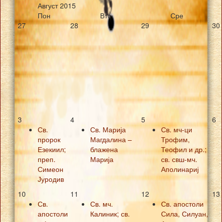
Август
2015
Пон
Вто
Сре
27
28
29
30
3
4
5
6
Св.
Св. Марија
Св. мч-ци
пророк
Магдалина –
Трофим,
Езекиил;
блажена
Теофил и др.;
преп.
Марија
св. свш-мч.
Симеон
Аполинариј
Јуродив
10
11
12
13
Св.
Св. мч.
Св. апостоли
апостоли
Калиник; св.
Сила, Силуан,