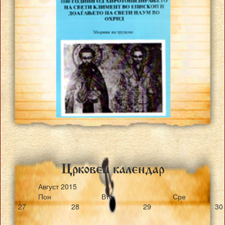
Crkoven kalendar
Август
2015
Пон
Вто
Сре
27
28
29
30