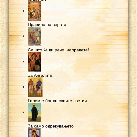
Правило на верата
Се што ќе ви рече, направете!
За Ангелите
Голем е бог во своите светии
За само одрекувањето