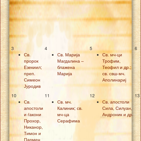
3
4
5
6
Св.
Св. Марија
Св. мч-ци
пророк
Магдалина –
Трофим,
Езекиил;
блажена
Теофил и др.;
преп.
Марија
св. свш-мч.
Симеон
Аполинариј
Јуродив
10
11
12
13
Св.
Св. мч.
Св. апостоли
апостоли
Калиник; св.
Сила, Силуан,
и ѓакони
мч-ца
Андроник и др.
Прохор,
Серафима
Никанор,
Тимон и
Пармен