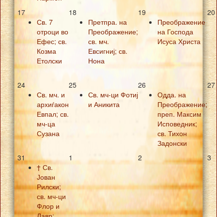
17
18
19
20
Св. 7
Претпра. на
Преображение
отроци во
Преображение;
на Господа
Ефес; св.
св. мч.
Исуса Христа
Козма
Евсигниј; св.
Етолски
Нона
24
25
26
27
Св. мч. и
Св. мч-ци Фотиј
Одда. на
архиѓакон
и Аникита
Преображение;
Евпал; св.
преп. Максим
мч-ца
Исповедник;
Сузана
св. Тихон
Задонски
31
1
2
3
† Св.
Јован
Рилски;
св. мч-ци
Флор и
Лавр;