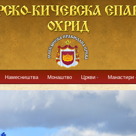
Намесништва
Монаштво
Цркви
Манастири