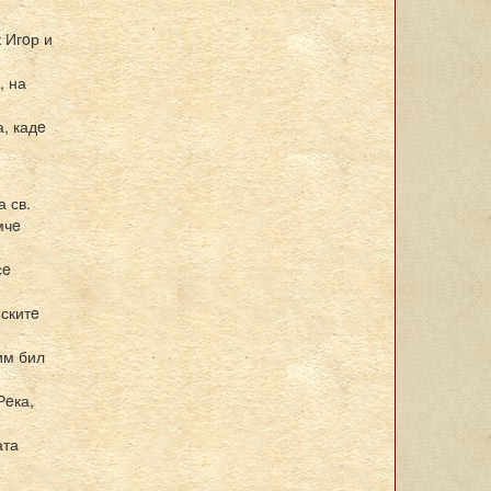
 Игoр и
, на
а, кадe
 св.
мчe
сe
нскитe
им бил
Рeка,
ата