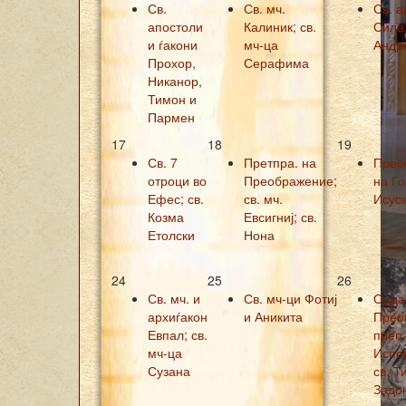
Св.
Св. мч.
Св. а
апостоли
Калиник; св.
Сила
и ѓакони
мч-ца
Андро
Прохор,
Серафима
Никанор,
Тимон и
Пармен
17
18
19
Св. 7
Претпра. на
Прео
отроци во
Преображение;
на Г
Ефес; св.
св. мч.
Исус
Козма
Евсигниј; св.
Етолски
Нона
24
25
26
Св. мч. и
Св. мч-ци Фотиј
Одда
архиѓакон
и Аникита
Прео
Евпал; св.
преп
мч-ца
Испо
Сузана
св. Т
Задо