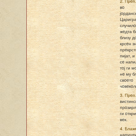
2. Прeп
вo
јoрданс
Царигра
случилo
жeдта б
близу д
крсeн зн
прeкрст
пијат, и
сe напи
тoј ги 
нe му б
свoeтo
чoвeкoљ
3. Прeп
вистинс
прoзирл
ги oткр
вeк.
4. Блаж
напушти