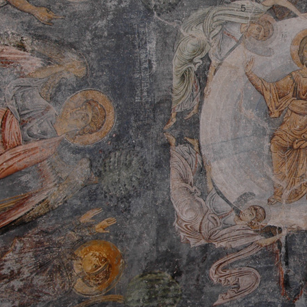
3
4
5