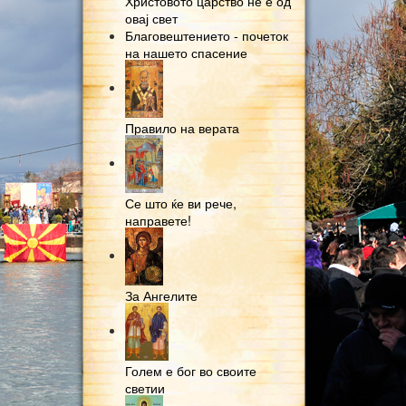
Христовото царство не е од
овај свет
Благовештението - почеток
на нашето спасение
Правило на верата
Се што ќе ви рече,
направете!
За Ангелите
Голем е бог во своите
светии