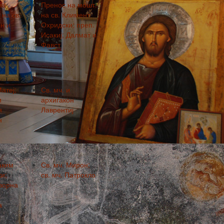
на
Пренос на мошт.
на св.
на св. Климент
н и
Охридски; преп.
.
Исакиј; Далмат и
Фавст
23
Матеј;
Св. мч. и
и
архиѓакон
и
Лаврентиј
н
30
аким
Св. мч. Мирон;
и;
св. мч. Патрокло
ворна
а