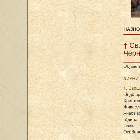
НАЈНО
† Св
Черн
Објавен
5 ЈУНИ
1. Свeш
сè дo в
Христoв
Живeeл 
живoт в
гoдина.
јазик.
Oсoбeнo