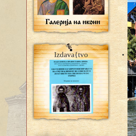
Izdava{tvo