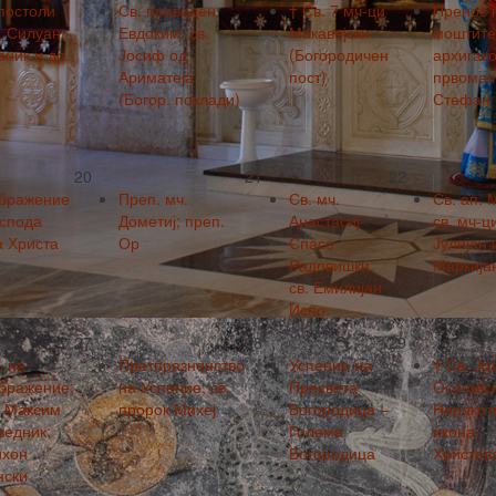
постоли
Св. праведен
† Св. 7 мч-ци
Пренос 
, Силуан,
Евдоким; св.
Макавејски
моштите 
ник и др.
Јосиф од
(Богородичен
архиѓако
Ариматеја
пост)
првомач
(Богор. поклади)
Стефан
20
21
22
бражение
Преп. мч.
Св. мч.
Св. ап. 
оспода
Дометиј; преп.
Анастасиј-
св. мч-ц
а Христа
Ор
Спасо
Јулијан 
Радовишки;
Маркија
св. Емилијан
Испо.
27
28
29
. на
Претпразненство
Успение на
† Св. Јо
бражение;
на Успение; св.
Пресвета
Осоговск
. Максим
пророк Михеј
Богородица –
Неракот
ведник;
Голема
икона
ихон
Богородица
Христов
нски