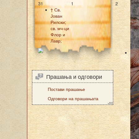
31
1
2
† Св.
Јован
Рилски;
св. мч-ци
Флор и
Лавр;
Прашања и одговори
Постави прашање
Одговори на прашањата