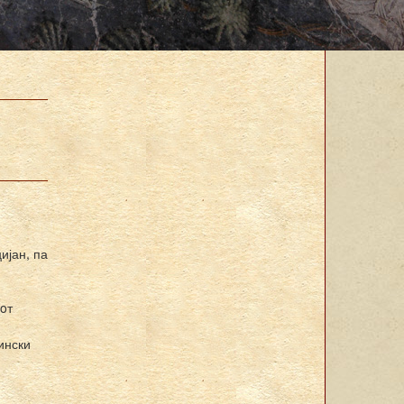
ијан, па
иoт
ински