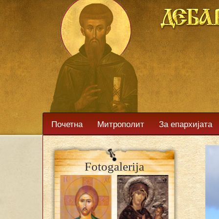
Почетна
Митрополит
За епархијата
Fotogalerija