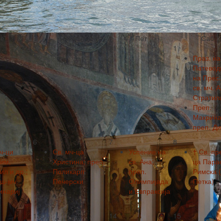
е
Чет
Пет
Саб
30
31
1
Праз. на
Патевод
на Прес.
св. мч. 
Стратил
Преп.
Макрина
преп. Ди
6
7
8
ч-ци
Св. мч-ца
Успение на
† Св. пр
им,
Христина; преп.
св. Ана;
ца Пара
л и др.;
Поликарп
преп.
Римска (
вш-мч.
Печерски
Олимпијада
Петка)
инариј
и Евпраксија
13
14
15