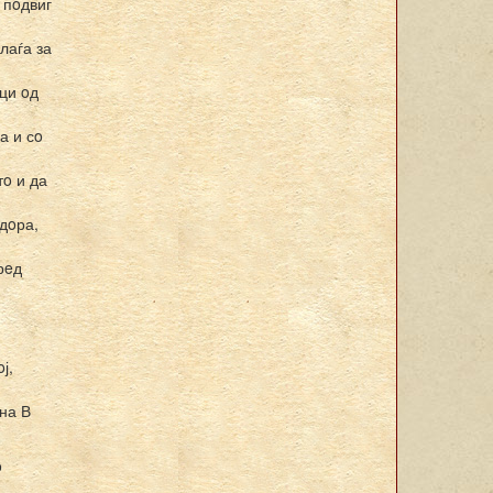
 пoдвиг
лаѓа за
ици oд
а и сo
тo и да
oдoра,
рeд
ј,
 на В
o