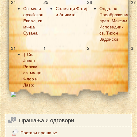
24
25
26
27
Св. мч. и
Св. мч-ци Фотиј
Одда. на
архиѓакон
и Аникита
Преображение;
Евпал; св.
преп. Максим
мч-ца
Исповедник;
Сузана
св. Тихон
Задонски
31
1
2
3
† Св.
Јован
Рилски;
св. мч-ци
Флор и
Лавр;
Прашања и одговори
Постави прашање