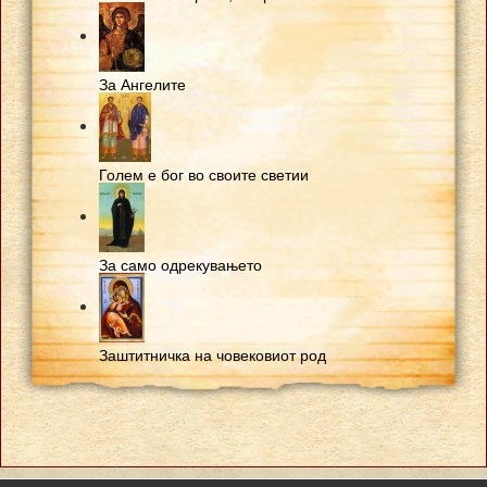
За Ангелите
Голем е бог во своите светии
За само одрекувањето
Заштитничка на човековиот род