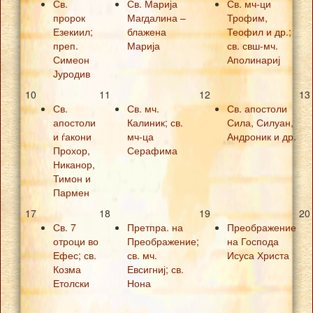
Св.
Св. Марија
Св. мч-ци
пророк
Магдалина –
Трофим,
Езекиил;
блажена
Теофил и др.;
преп.
Марија
св. свш-мч.
Симеон
Аполинариј
Јуродив
10
11
12
13
Св.
Св. мч.
Св. апостоли
апостоли
Калиник; св.
Сила, Силуан,
и ѓакони
мч-ца
Андроник и др.
Прохор,
Серафима
Никанор,
Тимон и
Пармен
17
18
19
20
Св. 7
Претпра. на
Преображение
отроци во
Преображение;
на Господа
Ефес; св.
св. мч.
Исуса Христа
Козма
Евсигниј; св.
Етолски
Нона