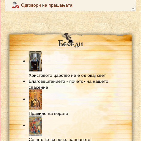
Одговори на прашањата
Besedi
Христовото царство не е од овај свет
Благовештението - почеток на нашето
спасение
Правило на верата
Се што ќе ви рече, направете!