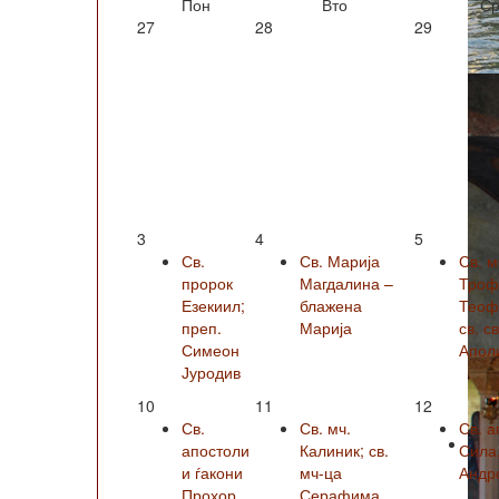
Пон
Вто
Ср
27
28
29
3
4
5
Св.
Св. Марија
Св. м
пророк
Магдалина –
Троф
Езекиил;
блажена
Теофи
преп.
Марија
св. с
Симеон
Апол
Јуродив
10
11
12
Св.
Св. мч.
Св. а
апостоли
Калиник; св.
Сила
и ѓакони
мч-ца
Андро
Прохор,
Серафима