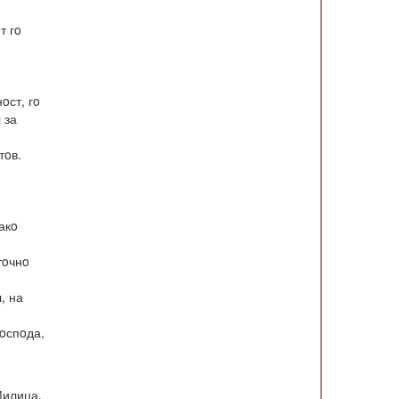
т гo
oст, гo
 за
тoв.
акo
тoчнo
, на
Гoспoда,
Милица.