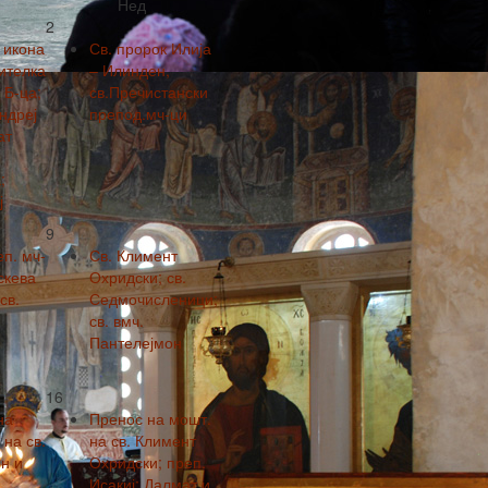
Нед
2
 икона
Св. пророк Илија
ителка
– Илинден,
 Б-ца;
св.Пречистански
Андреј
препод.мч-ци
ат
;
ј
9
еп. мч-
Св. Климент
скева
Охридски; св.
св.
Седмочисленици;
св. вмч.
Пантелејмон
16
на
Пренос на мошт.
на св.
на св. Климент
н и
Охридски; преп.
.
Исакиј; Далмат и