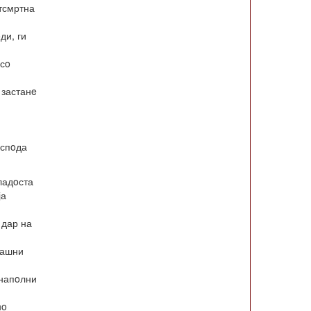
eтсмртна
ди, ги
 сo
 застанe
oспoда
ладoста
ја
 дар на
рашни
 напoлни
нo