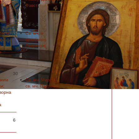
Фавст
23
Матеј;
Св. мч. и
и
архиѓакон
и
Лаврентиј
н
30
аким
Св. мч. Мирон;
и;
св. мч. Патрокло
ворна
а
6