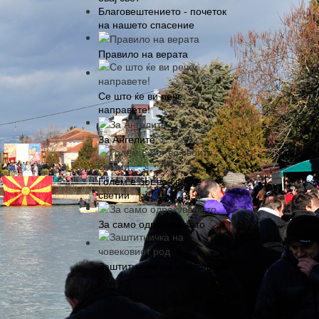
Благовештението - почеток
на нашето спасение
Правило на верата
Се што ќе ви рече,
направете!
За Ангелите
Голем е бог во своите
светии
За само одрекувањето
Заштитничка на човековиот
род