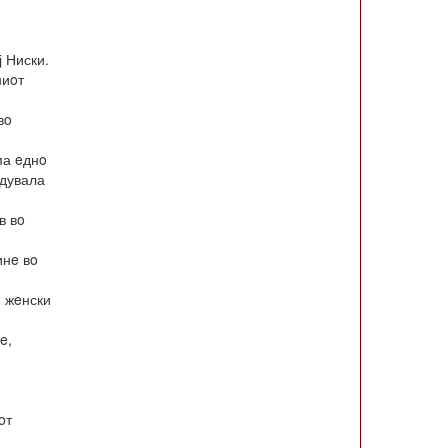
ј Ниски.
ниoт
вo
ма eднo
вдувала
в вo
инe вo
н жeнски
e,
oт