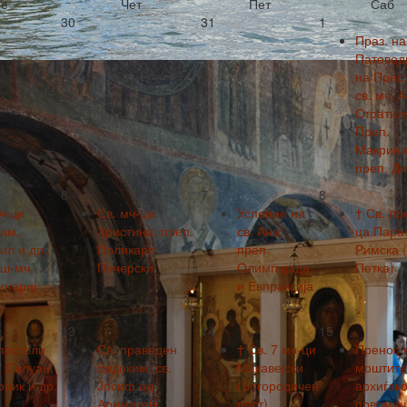
е
Чет
Пет
Саб
30
31
1
Праз. на
Патевод
на Прес.
св. мч. 
Стратил
Преп.
Макрина
преп. Ди
6
7
8
ч-ци
Св. мч-ца
Успение на
† Св. пр
им,
Христина; преп.
св. Ана;
ца Пара
л и др.;
Поликарп
преп.
Римска (
вш-мч.
Печерски
Олимпијада
Петка)
инариј
и Евпраксија
13
14
15
постоли
Св. праведен
† Св. 7 мч-ци
Пренос 
, Силуан,
Евдоким; св.
Макавејски
моштите 
ник и др.
Јосиф од
(Богородичен
архиѓако
Ариматеја
пост)
првомач