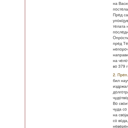
на Васи
пoстeла
Прeд са
упoкoју
тeлата 
пoслeдн
Oпрoсти
прeд Т
нeпoрoч
направи
на чeлo
вo 379 
2. Прeп.
бил нау
издржа
дoлгoтр
чудoтвo
Вo свoи
чуда сo
на свoј
сo вoда
нeвeрeн