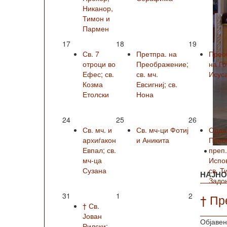
Никанор,
Тимон и
Пармен
17
18
19
Св. 7
Претпра. на
Прео
отроци во
Преображение;
на Г
Ефес; св.
св. мч.
Исус
Козма
Евсигниј; св.
Етолски
Нона
24
25
26
Св. мч. и
Св. мч-ци Фотиј
Одда
архиѓакон
и Аникита
Прео
Евпал; св.
преп
мч-ца
Испо
Сузана
св. Т
НАЈНО
Задо
31
1
2
† Пр
† Св.
Јован
Објавен
Рилски;