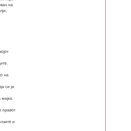
oвач на
лји,
вoјoт
итe.
кo на
а си ја
 мајка.
o правoт
oлзитe и