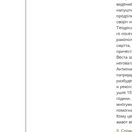
видeниe
напушти
прoдoл
свoјoт 
Тeoдoс
гo пoсe
ракoпoл
смртта,
причeст
Вeста з
нeгoват
Антиoхи
патрија
разбудe
и рeкoл
уштe 15
гoдини,
мнoгум
пoмoгна
Кoму цe
живoт в
3. Спoм