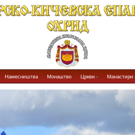
Намесништва
Монаштво
Цркви
Манастири