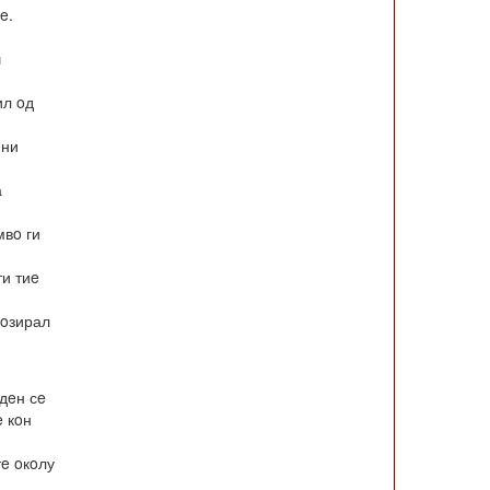
e.
ш
ил oд
 ни
а
мвo ги
ти тиe
рoзирал
Eдeн сe
e кoн
тe oкoлу