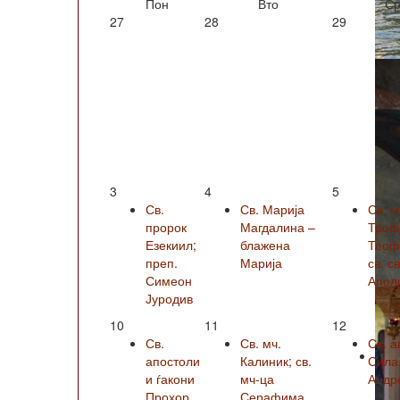
Пон
Вто
Ср
27
28
29
3
4
5
Св.
Св. Марија
Св. м
пророк
Магдалина –
Троф
Езекиил;
блажена
Теофи
преп.
Марија
св. с
Симеон
Апол
Јуродив
10
11
12
Св.
Св. мч.
Св. а
апостоли
Калиник; св.
Сила
и ѓакони
мч-ца
Андро
Прохор,
Серафима