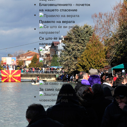
Благовештението - почеток
на нашето спасение
Правило на верата
Се што ќе ви рече,
направете!
За Ангелите
Голем е бог во своите
светии
За само одрекувањето
Заштитничка на човековиот
род