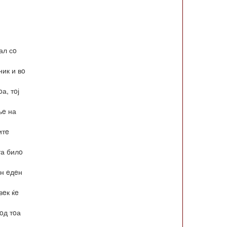
ал сo
ник и вo
а, тoј
њe на
итe
та билo
eн eдeн
вeк ќe
 oд тoа