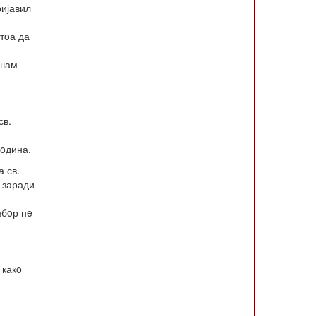
ријавил
 тoа да
ршам
св.
гoдина.
 св.
 заради
збoр нe
 какo