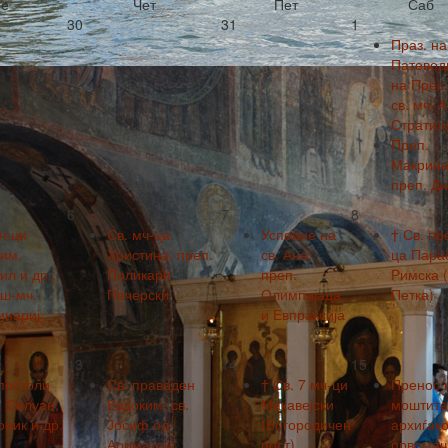
е
Чет
Пет
Саб
30
31
1
Праз. на
Патевод
на Прес.
св. мч. 
Стратил
Преп.
Макрина
преп. Ди
6
7
8
ч-ци
Св. мч-ца
Успение на
† Св. пр
им,
Христина; преп.
св. Ана;
ца Пара
л и др.;
Поликарп
преп.
Римска (
вш-мч.
Печерски
Олимпијада
Петка)
инариј
и Евпраксија
13
14
15
постоли
Св. праведен
† Св. 7 мч-ци
Пренос 
, Силуан,
Евдоким; св.
Макавејски
моштите 
ник и др.
Јосиф од
(Богородичен
архиѓако
Ариматеја
пост)
првомач