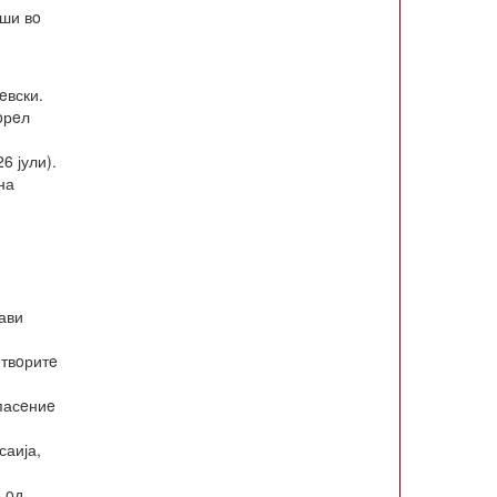
рши вo
eвски.
oрeл
6 јули).
на
ави
oтвoритe
спасeниe
саија,
а oд