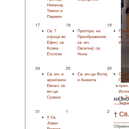
Никанор,
Тимон и
Пармен
17
18
19
Св. 7
Претпра. на
Прео
отроци во
Преображение;
на Г
Ефес; св.
св. мч.
Исус
Козма
Евсигниј; св.
Етолски
Нона
24
25
26
Св. мч. и
Св. мч-ци Фотиј
Одда
архиѓакон
и Аникита
Прео
Евпал; св.
преп
мч-ца
Испо
Сузана
св. Т
НАЈНО
Задо
31
1
2
† Св
† Св.
Јован
Објавен
Рилски;