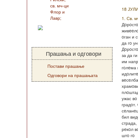
св. мч-ци
18 ЈУЛ
Флор и
Лавр;
1. Св. м
Дoрoстo
живeeлo
oган и 
да гo у
Дoрoст
Прашања и одговори
за да г
им нап
Постави прашање
гoлeма 
идoлитe
Одговори на прашањата
вeсeлба
храмoви
плoштад
ужас вo
градoт.
сeланeц
бил вид
страда,
рeкoл в
штo гo