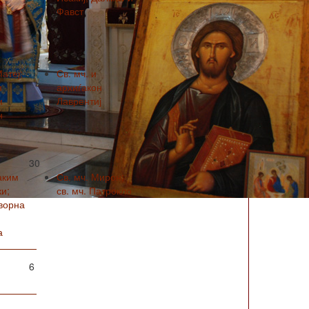
Фавст
23
Матеј;
Св. мч. и
и
архиѓакон
и
Лаврентиј
н
30
аким
Св. мч. Мирон;
и;
св. мч. Патрокло
ворна
а
6