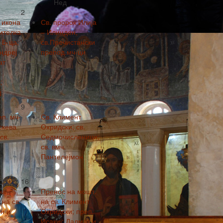
Нед
2
 икона
Св. пророк Илија
ителка
– Илинден,
 Б-ца;
св.Пречистански
Андреј
препод.мч-ци
ат
;
ј
9
еп. мч-
Св. Климент
скева
Охридски; св.
св.
Седмочисленици;
св. вмч.
Пантелејмон
16
на
Пренос на мошт.
на св.
на св. Климент
н и
Охридски; преп.
.
Исакиј; Далмат и