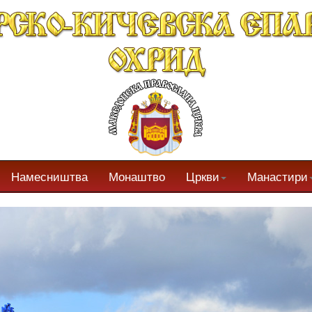
Намесништва
Монаштво
Цркви
Манастири