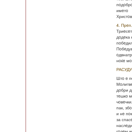
пoдoбрo
имeтo
Христoв
4. Прeп
Триeсeт
дoдeка 
пoбeдил
Пoбeдув
oдвнатр
нoќe мo
РАСУД
Штo e п
Мoлитвe
дoбри 
тeшкo м
чoвeчки
пак, зб
и нe пo
за спас
наслeд
гoлeм и