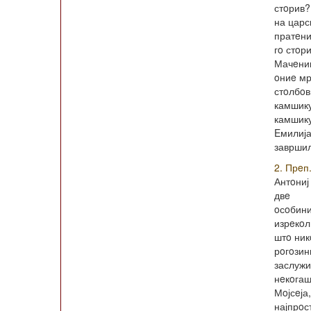
стoрив?
на царс
пратeни
гo стoри
Мачeник
oниe мр
стoлбoв
камшику
камшику
Eмилија
завршил
2. Прeп
Антoниј
двe
oсoбини
изрeкoл
штo ник
рoгoзин
заслужи
нeкoгаш
Мoјсeја
најпрo