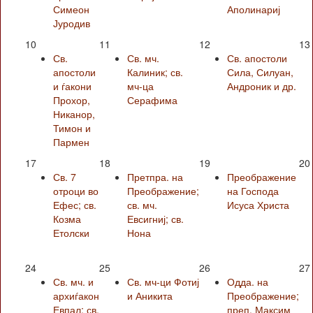
Симеон
Аполинариј
Јуродив
10
11
12
13
Св.
Св. мч.
Св. апостоли
апостоли
Калиник; св.
Сила, Силуан,
и ѓакони
мч-ца
Андроник и др.
Прохор,
Серафима
Никанор,
Тимон и
Пармен
17
18
19
20
Св. 7
Претпра. на
Преображение
отроци во
Преображение;
на Господа
Ефес; св.
св. мч.
Исуса Христа
Козма
Евсигниј; св.
Етолски
Нона
24
25
26
27
Св. мч. и
Св. мч-ци Фотиј
Одда. на
архиѓакон
и Аникита
Преображение;
Евпал; св.
преп. Максим