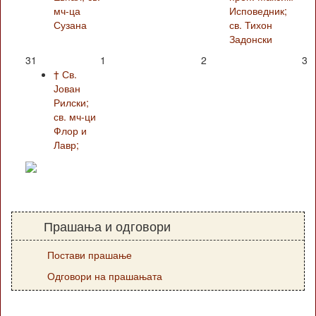
мч-ца
Исповедник;
Сузана
св. Тихон
Задонски
31
1
2
3
† Св.
Јован
Рилски;
св. мч-ци
Флор и
Лавр;
Прашања и одговори
Постави прашање
Одговори на прашањата