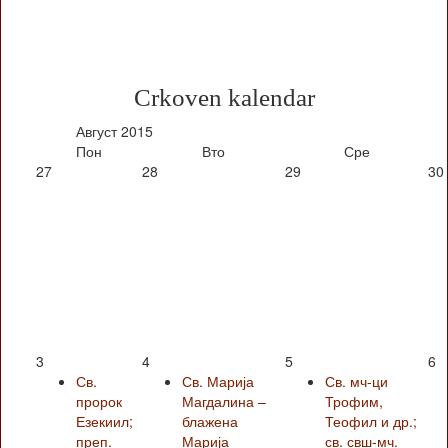
Crkoven kalendar
Август
2015
Пон
Вто
Сре
27
28
29
30
3
4
5
6
Св.
Св. Марија
Св. мч-ци
пророк
Магдалина –
Трофим,
Езекиил;
блажена
Теофил и др.;
преп.
Марија
св. свш-мч.