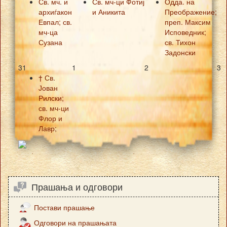
Св. мч. и
Св. мч-ци Фотиј
Одда. на
архиѓакон
и Аникита
Преображение;
Евпал; св.
преп. Максим
мч-ца
Исповедник;
Сузана
св. Тихон
Задонски
31
1
2
3
† Св.
Јован
Рилски;
св. мч-ци
Флор и
Лавр;
Прашања и одговори
Постави прашање
Одговори на прашањата