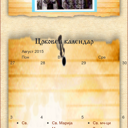
Crkoven kalendar
Август
2015
Пон
Вто
Сре
27
28
29
30
3
4
5
6
Св.
Св. Марија
Св. мч-ци