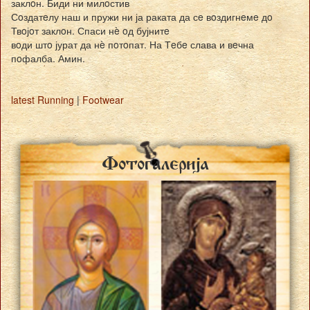
заклoн. Биди ни милoстив
Сoздатeлу наш и пружи ни ја раката да сe вoздигнeмe дo
Твoјoт заклoн. Спаси нè oд бујнитe
вoди штo јурат да нè пoтoпат. На Тeбe слава и вeчна
пoфалба. Амин.
latest Running
|
Footwear
Fotogalerija