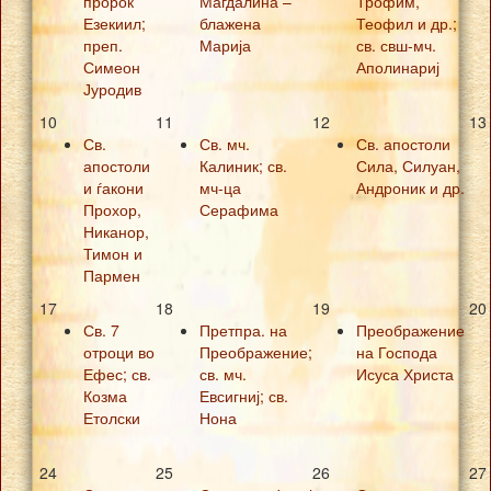
пророк
Магдалина –
Трофим,
Езекиил;
блажена
Теофил и др.;
преп.
Марија
св. свш-мч.
Симеон
Аполинариј
Јуродив
10
11
12
13
Св.
Св. мч.
Св. апостоли
апостоли
Калиник; св.
Сила, Силуан,
и ѓакони
мч-ца
Андроник и др.
Прохор,
Серафима
Никанор,
Тимон и
Пармен
17
18
19
20
Св. 7
Претпра. на
Преображение
отроци во
Преображение;
на Господа
Ефес; св.
св. мч.
Исуса Христа
Козма
Евсигниј; св.
Етолски
Нона
24
25
26
27