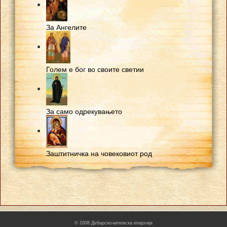
За Ангелите
Голем е бог во своите светии
За само одрекувањето
Заштитничка на човековиот род
© 2008
Дебарско-кичевска епархија