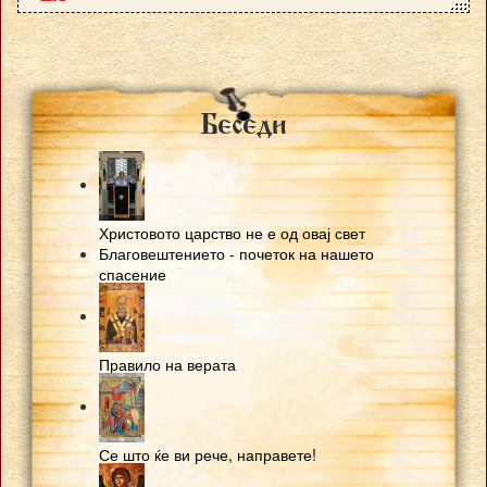
Besedi
Христовото царство не е од овај свет
Благовештението - почеток на нашето
спасение
Правило на верата
Се што ќе ви рече, направете!